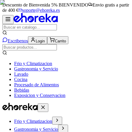
Descuento de Bienvenida 5%
BIENVENIDO
Envio gratis a partir
de 400 €
soporte@ehoreka.es
Escribenos
Login
Carrito
Frio y Climatizacion
Gastronomia y Servicio
Lavado
Cocina
Procesado de Alimentos
Bebidas
Exposicion y Conservacion
Frio y Climatizacion
Gastronomia y Servicio