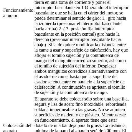
tierra en una toma de corriente y poner el
interruptor basculante en 1 Operando el interruptor
Funcionamiento
basculante que se halla en el cárter del motor, se
a motor
puede determinar el sentido de giro: 1.. giro hacia
la izquierda (presionar el interruptor basculante
hacia arriba) 2. ( 3. posición fija interruptor
basculante en la posición central) giro hacia la
derecha (presionar interruptor basculante hacia
abajo). Si la de quiere modificar la distancia entre
la came a asar y superficie de calefacción, hay que
aflojar el tomillo sujeción y la contratuerca de
mango del manguito corredizo superior, así como
el tomillo de sujeción del inferior. Desplazar
ambos manguitos corredizos alternativamente con
el asador de came, hasta que la superficie del
asador se encuentre en paralelo a la superficie de
calefacción. A continuación se aprietan el tomillo
de sujeción y la contratuerca de mango.
El aparato se debe colocar sólo sobre una base fija,
segura y lisa de acero fino inoxidable, rebordeada,
soldada impermeable a las grasas. No se admiten
superficies de madera y de plástico. Mientras esté
en funcionamiento, el aparato tiene que estar
Colocación del
dotado de una bandeja para la grasa. La distancia
aparato
minima de la pared al aparato será de 200 mm. El