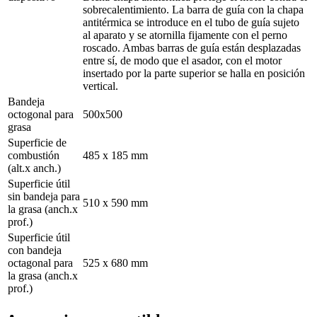
sobrecalentimiento. La barra de guía con la chapa
antitérmica se introduce en el tubo de guía sujeto
al aparato y se atornilla fijamente con el perno
roscado. Ambas barras de guía están desplazadas
entre sí, de modo que el asador, con el motor
insertado por la parte superior se halla en posición
vertical.
Bandeja
octogonal para
500x500
grasa
Superficie de
combustión
485 x 185 mm
(alt.x anch.)
Superficie útil
sin bandeja para
510 x 590 mm
la grasa (anch.x
prof.)
Superficie útil
con bandeja
octagonal para
525 x 680 mm
la grasa (anch.x
prof.)