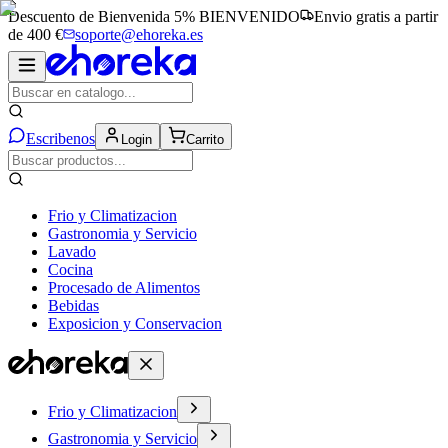
Descuento de Bienvenida 5%
BIENVENIDO
Envio gratis a partir
de 400 €
soporte@ehoreka.es
Escribenos
Login
Carrito
Frio y Climatizacion
Gastronomia y Servicio
Lavado
Cocina
Procesado de Alimentos
Bebidas
Exposicion y Conservacion
Frio y Climatizacion
Gastronomia y Servicio