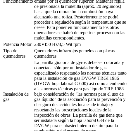
Funcionamiento
emana por el quemador superior. Mantener rejilla
de presionada la muletilla (apróx. 20 segundos)
hasta que la coloración la combustión haya
alcanzado una rojiza. Posteriormente se podrá
proceder a regulación según la temperatura que se
desee. Para poner en funcionamiento los otros
quemadores se habrá de repetir el proceso con las
muletillas correspondientes.
Potencia Motor
230VI50 Hz/3,5 Wit rpm
Tipo de
Quemadores infrarrojos gemelos con placas
quemadores
quemadoras
La parrilla giratoria de gyros debe ser colocada y
conectada sólo por un instalador de gas
especializado respetando las normas técnicas tanto
para la instalación de gas DVGW-TRGI 1986
(DVGW hoja laboral G 600) asi como atendiendo
a las normas técnicas para gas liquido TRF 1988
Instalación de
bajo consideración de "las normas para el uso de
gas
gas líquido" de la asociación para la prevención y
el seguro de accidentes locales de trabajo y
respetando las prescripciones locales de la
inspección de obras. La parrilla de gas tiene que
ser instalada según la hoja laboral 634 de la
DVGW para el abastecimiento de aire para la
combustión y del escape de gases.