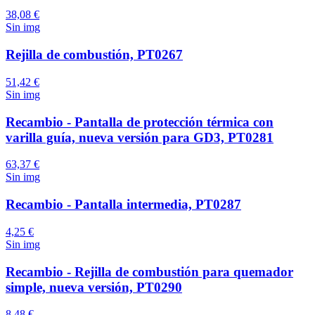
38,08 €
Sin img
Rejilla de combustión, PT0267
51,42 €
Sin img
Recambio - Pantalla de protección térmica con
varilla guía, nueva versión para GD3, PT0281
63,37 €
Sin img
Recambio - Pantalla intermedia, PT0287
4,25 €
Sin img
Recambio - Rejilla de combustión para quemador
simple, nueva versión, PT0290
8,48 €