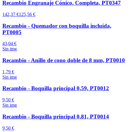
Recambio Engranaje Cónico, Completa, PT0347
142,37 €
125,56 €
Recambio - Quemador con boquilla incluida,
PT0005
43,04 €
Sin img
Recambio - Anillo de cono doble de 8 mm, PT0010
1,79 €
Sin img
Recambio - Boquilla principal 0,59, PT0012
9,50 €
Sin img
Recambio - Boquilla principal 0,81, PT0014
9,50 €