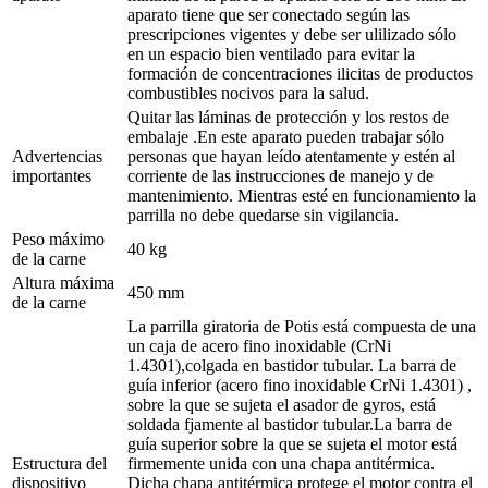
aparato tiene que ser conectado según las
prescripciones vigentes y debe ser ulilizado sólo
en un espacio bien ventilado para evitar la
formación de concentraciones ilicitas de productos
combustibles nocivos para la salud.
Quitar las láminas de protección y los restos de
embalaje .En este aparato pueden trabajar sólo
Advertencias
personas que hayan leído atentamente y estén al
importantes
corriente de las instrucciones de manejo y de
mantenimiento. Mientras esté en funcionamiento la
parrilla no debe quedarse sin vigilancia.
Peso máximo
40 kg
de la carne
Altura máxima
450 mm
de la carne
La parrilla giratoria de Potis está compuesta de una
un caja de acero fino inoxidable (CrNi
1.4301),colgada en bastidor tubular. La barra de
guía inferior (acero fino inoxidable CrNi 1.4301) ,
sobre la que se sujeta el asador de gyros, está
soldada fjamente al bastidor tubular.La barra de
guía superior sobre la que se sujeta el motor está
Estructura del
firmemente unida con una chapa antitérmica.
dispositivo
Dicha chapa antitérmica protege el motor contra el