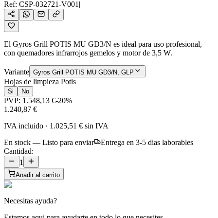
Ref:
CSP-032721-V001
|
El Gyros Grill POTIS MU GD3/N es ideal para uso profesional,
con quemadores infrarrojos gemelos y motor de 3,5 W.
Variante
Gyros Grill POTIS MU GD3/N, GLP
Hojas de limpieza Potis
Si
No
PVP:
1.548,13 €
-
20
%
1.240,87 €
IVA incluido
·
1.025,51 €
sin IVA
En stock — Listo para enviar
Entrega en 3-5 dias laborables
Cantidad:
1
Anadir al carrito
Necesitas ayuda?
Estamos aqui para ayudarte en todo lo que necesites