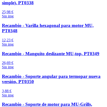
simple), PT0338
25,98 €
Sin img
Recambio - Varilla hexagonal para motor MU,
PT0348
12,23 €
Sin img
Recambio - Manguito deslizante MU-top, PT0349
26,69 €
Sin img
Recambio - Soporte angular para termopar nueva
versión, PT0350
3,88 €
Sin img
Recambio - Soporte de motor para MU-Grills,