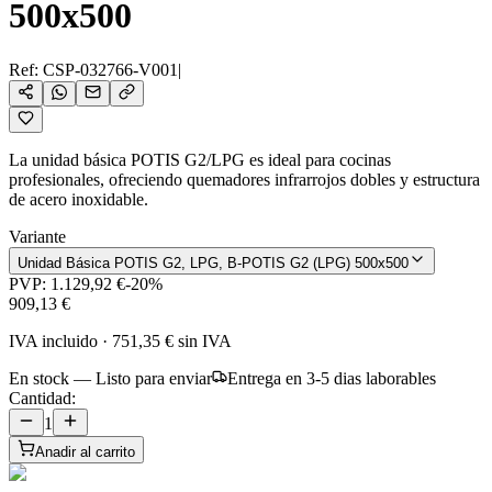
500x500
Ref:
CSP-032766-V001
|
La unidad básica POTIS G2/LPG es ideal para cocinas
profesionales, ofreciendo quemadores infrarrojos dobles y estructura
de acero inoxidable.
Variante
Unidad Básica POTIS G2, LPG, B-POTIS G2 (LPG) 500x500
PVP:
1.129,92 €
-
20
%
909,13 €
IVA incluido
·
751,35 €
sin IVA
En stock — Listo para enviar
Entrega en 3-5 dias laborables
Cantidad:
1
Anadir al carrito