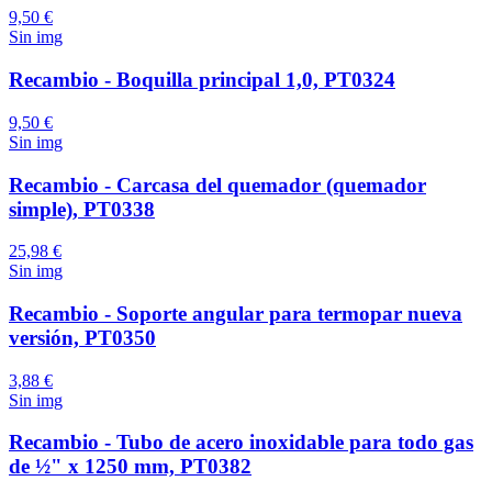
9,50 €
Sin img
Recambio - Boquilla principal 1,0, PT0324
9,50 €
Sin img
Recambio - Carcasa del quemador (quemador
simple), PT0338
25,98 €
Sin img
Recambio - Soporte angular para termopar nueva
versión, PT0350
3,88 €
Sin img
Recambio - Tubo de acero inoxidable para todo gas
de ½" x 1250 mm, PT0382