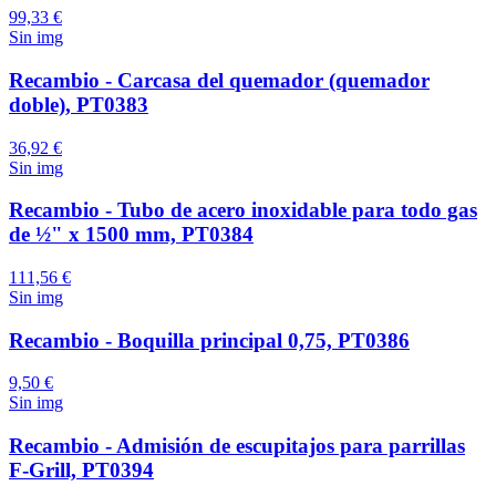
99,33 €
Sin img
Recambio - Carcasa del quemador (quemador
doble), PT0383
36,92 €
Sin img
Recambio - Tubo de acero inoxidable para todo gas
de ½" x 1500 mm, PT0384
111,56 €
Sin img
Recambio - Boquilla principal 0,75, PT0386
9,50 €
Sin img
Recambio - Admisión de escupitajos para parrillas
F-Grill, PT0394