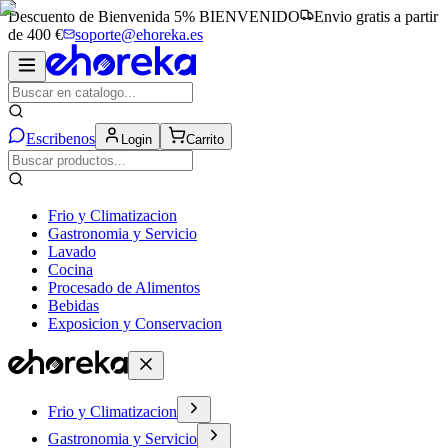
Descuento de Bienvenida 5%
BIENVENIDO
Envio gratis a partir
de 400 €
soporte@ehoreka.es
Escribenos
Login
Carrito
Frio y Climatizacion
Gastronomia y Servicio
Lavado
Cocina
Procesado de Alimentos
Bebidas
Exposicion y Conservacion
Frio y Climatizacion
Gastronomia y Servicio