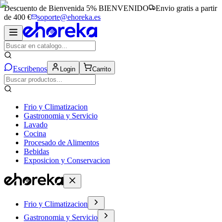
Descuento de Bienvenida 5%
BIENVENIDO
Envio gratis a partir
de 400 €
soporte@ehoreka.es
Escribenos
Login
Carrito
Frio y Climatizacion
Gastronomia y Servicio
Lavado
Cocina
Procesado de Alimentos
Bebidas
Exposicion y Conservacion
Frio y Climatizacion
Gastronomia y Servicio