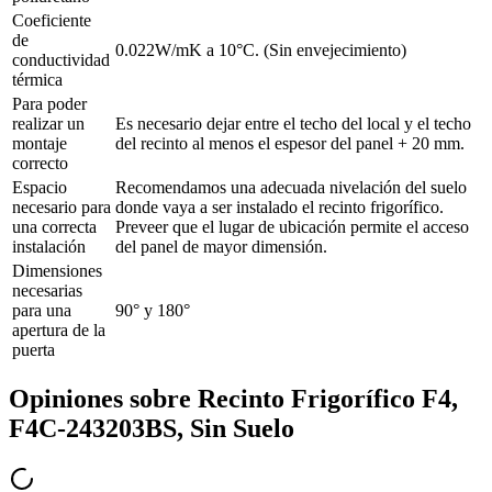
Coeficiente
de
0.022W/mK a 10°C. (Sin envejecimiento)
conductividad
térmica
Para poder
realizar un
Es necesario dejar entre el techo del local y el techo
montaje
del recinto al menos el espesor del panel + 20 mm.
correcto
Espacio
Recomendamos una adecuada nivelación del suelo
necesario para
donde vaya a ser instalado el recinto frigorífico.
una correcta
Preveer que el lugar de ubicación permite el acceso
instalación
del panel de mayor dimensión.
Dimensiones
necesarias
para una
90° y 180°
apertura de la
puerta
Opiniones sobre
Recinto Frigorífico F4,
F4C-243203BS, Sin Suelo