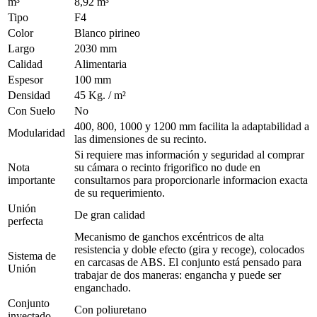
m³
8,92 m³
Tipo
F4
Color
Blanco pirineo
Largo
2030 mm
Calidad
Alimentaria
Espesor
100 mm
Densidad
45 Kg. / m²
Con Suelo
No
400, 800, 1000 y 1200 mm facilita la adaptabilidad a
Modularidad
las dimensiones de su recinto.
Si requiere mas información y seguridad al comprar
Nota
su cámara o recinto frigorifico no dude en
importante
consultarnos para proporcionarle informacion exacta
de su requerimiento.
Unión
De gran calidad
perfecta
Mecanismo de ganchos excéntricos de alta
resistencia y doble efecto (gira y recoge), colocados
Sistema de
en carcasas de ABS. El conjunto está pensado para
Unión
trabajar de dos maneras: engancha y puede ser
enganchado.
Conjunto
Con poliuretano
inyectado