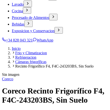
Lavado
Cocina
Procesado de Alimentos
Bebidas
Exposicion y Conservacion
+34 828 043 321
WhatsApp
Inicio
Frio y Climatizacion
Refrigeracion
Cámaras frigoríficas
Recinto Frigorífico F4, F4C-243203BS, Sin Suelo
Sin imagen
Coreco
Coreco Recinto Frigorífico F4,
F4C-243203BS, Sin Suelo