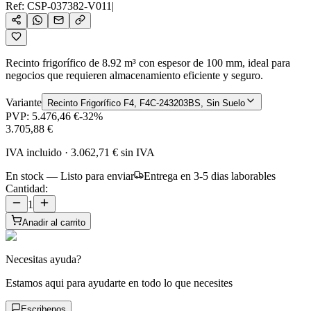
Ref:
CSP-037382-V011
|
Recinto frigorífico de 8.92 m³ con espesor de 100 mm, ideal para
negocios que requieren almacenamiento eficiente y seguro.
Variante
Recinto Frigorífico F4, F4C-243203BS, Sin Suelo
PVP:
5.476,46 €
-
32
%
3.705,88 €
IVA incluido
·
3.062,71 €
sin IVA
En stock — Listo para enviar
Entrega en 3-5 dias laborables
Cantidad:
1
Anadir al carrito
Necesitas ayuda?
Estamos aqui para ayudarte en todo lo que necesites
Escribenos