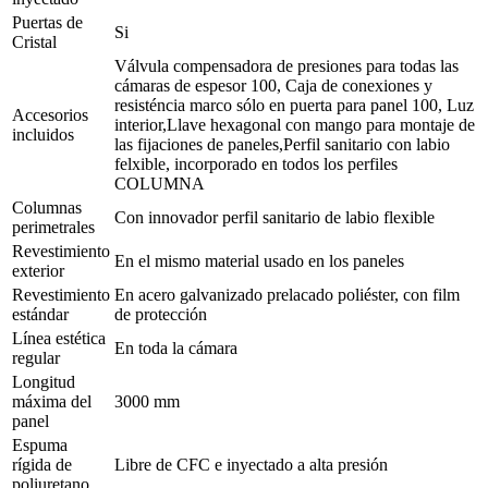
Puertas de
Si
Cristal
Válvula compensadora de presiones para todas las
cámaras de espesor 100, Caja de conexiones y
resisténcia marco sólo en puerta para panel 100, Luz
Accesorios
interior,Llave hexagonal con mango para montaje de
incluidos
las fijaciones de paneles,Perfil sanitario con labio
felxible, incorporado en todos los perfiles
COLUMNA
Columnas
Con innovador perfil sanitario de labio flexible
perimetrales
Revestimiento
En el mismo material usado en los paneles
exterior
Revestimiento
En acero galvanizado prelacado poliéster, con film
estándar
de protección
Línea estética
En toda la cámara
regular
Longitud
máxima del
3000 mm
panel
Espuma
rígida de
Libre de CFC e inyectado a alta presión
poliuretano