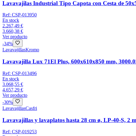
Lavavajilas Industrial Tipo Capota con Cesta de
Ref:
CSP-013950
En stock
2.267,49 €
3.660,38 €
Ver producto
-
34
%
Lavavajillas
Kromo
Lavavajilla Lux 71El Plus, 600x610x850 mm, 3000.
Ref:
CSP-013496
En stock
3.068,55 €
4.657,29 €
Ver producto
-
30
%
Lavavajillas
Casfri
Lavavajillas y lavaplatos hasta 28 cm ø, LP-40-S, 2 m
Ref:
CSP-019253