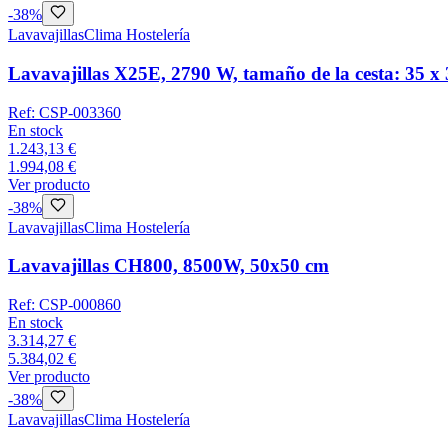
-
38
%
Lavavajillas
Clima Hostelería
Lavavajillas X25E, 2790 W, tamaño de la cesta: 35 x
Ref:
CSP-003360
En stock
1.243,13 €
1.994,08 €
Ver producto
-
38
%
Lavavajillas
Clima Hostelería
Lavavajillas CH800, 8500W, 50x50 cm
Ref:
CSP-000860
En stock
3.314,27 €
5.384,02 €
Ver producto
-
38
%
Lavavajillas
Clima Hostelería