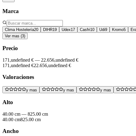
Marca
Clima Hostelería
20
DIHR
19
Udex
17
Casfri
10
Udi
9
Kromo
5
Er
Ver mas (3)
Precio
171,undefined €
—
22.656,undefined €
171,undefined €
22.656,undefined €
Valoraciones
y mas
y mas
y mas
Alto
40.00 cm
—
825.00 cm
40.00 cm
825.00 cm
Ancho