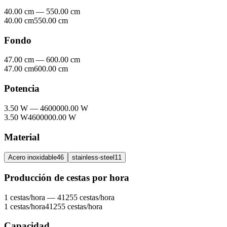
40.00 cm
—
550.00 cm
40.00 cm
550.00 cm
Fondo
47.00 cm
—
600.00 cm
47.00 cm
600.00 cm
Potencia
3.50 W
—
4600000.00 W
3.50 W
4600000.00 W
Material
Acero inoxidable
46
stainless-steel
11
Producción de cestas por hora
1 cestas/hora
—
41255 cestas/hora
1 cestas/hora
41255 cestas/hora
Capacidad