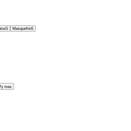
atos
5
Masquefrio
5
y mas