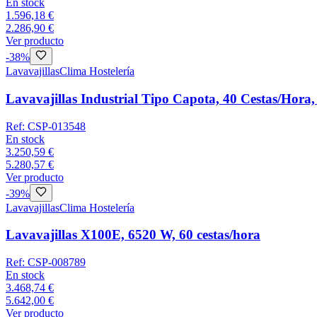
En stock
1.596,18 €
2.286,90 €
Ver producto
-
38
%
Lavavajillas
Clima Hostelería
Lavavajillas Industrial Tipo Capota, 40 Cestas/H
Ref:
CSP-013548
En stock
3.250,59 €
5.280,57 €
Ver producto
-
39
%
Lavavajillas
Clima Hostelería
Lavavajillas X100E, 6520 W, 60 cestas/hora
Ref:
CSP-008789
En stock
3.468,74 €
5.642,00 €
Ver producto