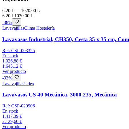
6.20 L
—
1020.00 L
6.20 L
1020.00 L
-
38
%
Lavavajillas
Clima Hostelería
Lavavasos Industrial, CH350, Cesta 35 x 35 cm, Comp
Ref:
CSP-003355
En stock
1.026,88 €
1.645,12 €
Ver producto
-
33
%
Lavavajillas
Udex
Lavavasos CS 40 Mecánica, 3000.235, Mecánica
Ref:
CSP-029906
En stock
1.417,39 €
2.129,60 €
Ver producto