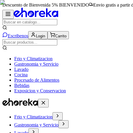
Descuento de Bienvenida 5%
BIENVENIDO
Envio gratis a partir
Escribenos
Login
Carrito
Frio y Climatizacion
Gastronomia y Servicio
Lavado
Cocina
Procesado de Alimentos
Bebidas
Exposicion y Conservacion
Frio y Climatizacion
Gastronomia y Servicio
Lavado