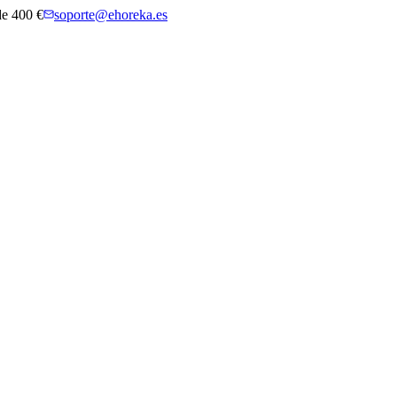
 de 400 €
soporte@ehoreka.es