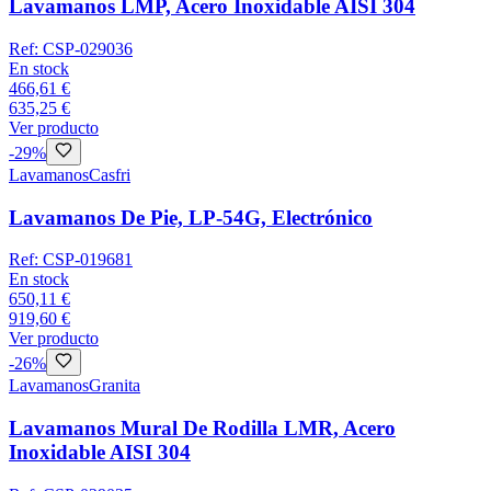
Lavamanos LMP, Acero Inoxidable AISI 304
Ref:
CSP-029036
En stock
466,61 €
635,25 €
Ver producto
-
29
%
Lavamanos
Casfri
Lavamanos De Pie, LP-54G, Electrónico
Ref:
CSP-019681
En stock
650,11 €
919,60 €
Ver producto
-
26
%
Lavamanos
Granita
Lavamanos Mural De Rodilla LMR, Acero
Inoxidable AISI 304