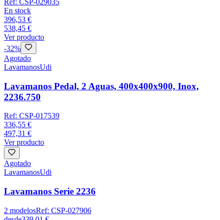
Ref:
CSP-029035
En stock
396,53 €
538,45 €
Ver producto
-
32
%
Agotado
Lavamanos
Udi
Lavamanos Pedal, 2 Aguas, 400x400x900, Inox,
2236.750
Ref:
CSP-017539
336,55 €
497,31 €
Ver producto
Agotado
Lavamanos
Udi
Lavamanos Serie 2236
2
modelos
Ref:
CSP-027906
desde
339,01 €