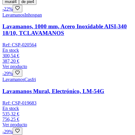
mural
4
de pie
4
-
22
%
Lavamanos
Inhospan
Lavamanos, 1000 mm, Acero Inoxidable AISI-340
18/10, TCLAVAMANOS
Ref:
CSP-020564
En stock
300,54 €
387,20 €
Ver producto
-
29
%
Lavamanos
Casfri
Lavamanos Mural, Electrónico, LM-54G
Ref:
CSP-019683
En stock
535,32 €
756,25 €
Ver producto
-
29
%