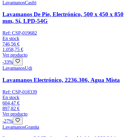
Lavamanos
Casfri
Lavamanos De Pie, Electrónico, 500 x 450 x 850
mm, Sí, LPD-54G
Ref:
CSP-019682
En stock
746,56 €
1.058,75 €
Ver producto
-
33
%
Lavamanos
Udi
Lavamanos Electrónico, 2236.306, Agua Mista
Ref:
CSP-018339
En stock
604,47 €
897,82 €
Ver producto
-
27
%
Lavamanos
Granita