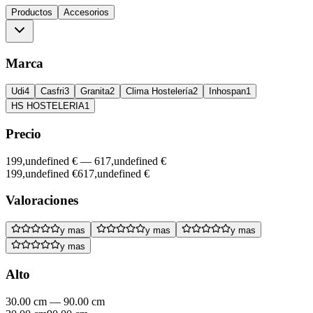
Productos
Accesorios
Marca
Udi
4
Casfri
3
Granita
2
Clima Hostelería
2
Inhospan
1
HS HOSTELERIA
1
Precio
199,undefined €
—
617,undefined €
199,undefined €
617,undefined €
Valoraciones
y mas
y mas
y mas
y mas
Alto
30.00 cm
—
90.00 cm