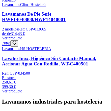
Agotado
Lavamanos
Clima Hostelería
Lavamanos De Pie Serie
HWF14040000/HWF14040001
2
modelos
Ref:
CSP-013665
desde
314,43 €
Ver producto
-
35
%
Lavamanos
HS HOSTELERIA
Lavabo Inox, Higiénico Sin Contacto Manual,
Accionar Agua Con Rodilla, WT-C400501
Ref:
CSP-034500
En stock
258,61 €
399,30 €
Ver producto
Lavamanos industriales para hostelería