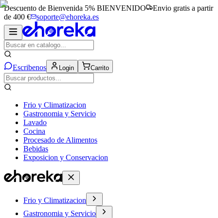
Descuento de Bienvenida 5%
BIENVENIDO
Envio gratis a partir
de 400 €
soporte@ehoreka.es
Escribenos
Login
Carrito
Frio y Climatizacion
Gastronomia y Servicio
Lavado
Cocina
Procesado de Alimentos
Bebidas
Exposicion y Conservacion
Frio y Climatizacion
Gastronomia y Servicio