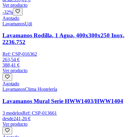
Ver producto
-
32
%
Agotado
Lavamanos
Udi
Lavamanos Rodilla, 1 Agua, 400x300x250 Inox,
2236.752
Ref:
CSP-016362
263,54 €
388,41 €
Ver producto
Agotado
Lavamanos
Clima Hostelería
Lavamanos Mural Serie HWW1403/HWW1404
3
modelos
Ref:
CSP-013661
desde
241,26 €
Ver producto