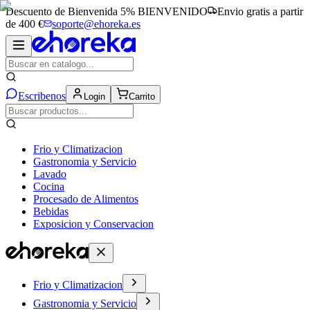
Descuento de Bienvenida 5%
BIENVENIDO
Envio gratis a partir
de 400 €
soporte@ehoreka.es
Escribenos
Login
Carrito
Frio y Climatizacion
Gastronomia y Servicio
Lavado
Cocina
Procesado de Alimentos
Bebidas
Exposicion y Conservacion
Frio y Climatizacion
Gastronomia y Servicio