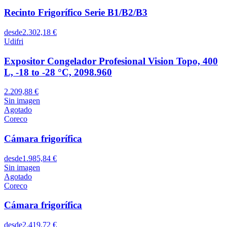
Recinto Frigorífico Serie B1/B2/B3
desde
2.302,18 €
Udifri
Expositor Congelador Profesional Vision Topo, 400
L, -18 to -28 °C, 2098.960
2.209,88 €
Sin imagen
Agotado
Coreco
Cámara frigorífica
desde
1.985,84 €
Sin imagen
Agotado
Coreco
Cámara frigorífica
desde
2.419,72 €