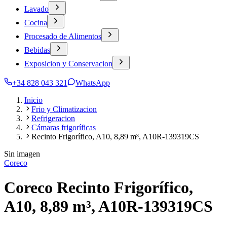
Lavado
Cocina
Procesado de Alimentos
Bebidas
Exposicion y Conservacion
+34 828 043 321
WhatsApp
Inicio
Frio y Climatizacion
Refrigeracion
Cámaras frigoríficas
Recinto Frigorífico, A10, 8,89 m³, A10R-139319CS
Sin imagen
Coreco
Coreco Recinto Frigorífico,
A10, 8,89 m³, A10R-139319CS