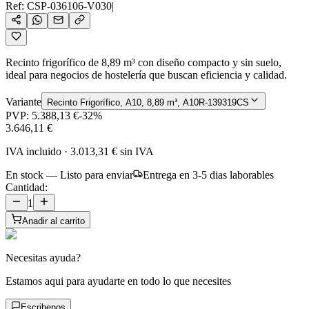
Ref:
CSP-036106-V030
|
Recinto frigorífico de 8,89 m³ con diseño compacto y sin suelo,
ideal para negocios de hostelería que buscan eficiencia y calidad.
Variante
Recinto Frigorífico, A10, 8,89 m³, A10R-139319CS
PVP:
5.388,13 €
-
32
%
3.646,11 €
IVA incluido
·
3.013,31 €
sin IVA
En stock — Listo para enviar
Entrega en 3-5 dias laborables
Cantidad:
1
Anadir al carrito
Necesitas ayuda?
Estamos aqui para ayudarte en todo lo que necesites
Escribenos