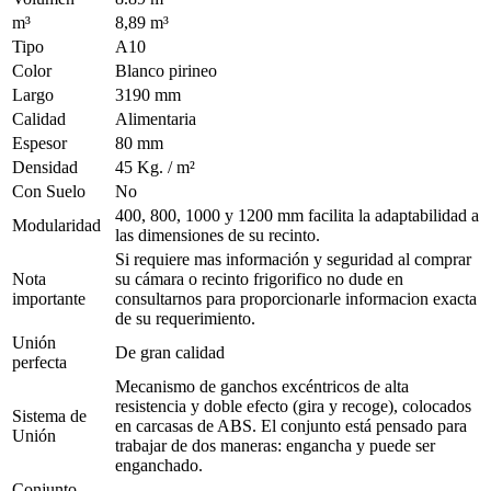
m³
8,89 m³
Tipo
A10
Color
Blanco pirineo
Largo
3190 mm
Calidad
Alimentaria
Espesor
80 mm
Densidad
45 Kg. / m²
Con Suelo
No
400, 800, 1000 y 1200 mm facilita la adaptabilidad a
Modularidad
las dimensiones de su recinto.
Si requiere mas información y seguridad al comprar
Nota
su cámara o recinto frigorifico no dude en
importante
consultarnos para proporcionarle informacion exacta
de su requerimiento.
Unión
De gran calidad
perfecta
Mecanismo de ganchos excéntricos de alta
resistencia y doble efecto (gira y recoge), colocados
Sistema de
en carcasas de ABS. El conjunto está pensado para
Unión
trabajar de dos maneras: engancha y puede ser
enganchado.
Conjunto