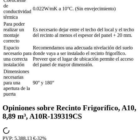
Coeficiente
de
0.022W/mK a 10°C. (Sin envejecimiento)
conductividad
térmica
Para poder
realizar un
Es necesario dejar entre el techo del local y el techo
montaje
del recinto al menos el espesor del panel + 20 mm.
correcto
Espacio
Recomendamos una adecuada nivelación del suelo
necesario para
donde vaya a ser instalado el recinto frigorífico.
una correcta
Preveer que el lugar de ubicación permite el acceso
instalación
del panel de mayor dimensión.
Dimensiones
necesarias
para una
90° y 180°
apertura de la
puerta
Opiniones sobre
Recinto Frigorífico, A10,
8,89 m³, A10R-139319CS
PVP:
5.388,13 €
-
32
%