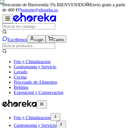
Descuento de Bienvenida 5%
BIENVENIDO
Envio gratis a partir
de 400 €
soporte@ehoreka.es
Escribenos
Login
Carrito
Frio y Climatizacion
Gastronomia y Servicio
Lavado
Cocina
Procesado de Alimentos
Bebidas
Exposicion y Conservacion
Frio y Climatizacion
Gastronomia y Servicio