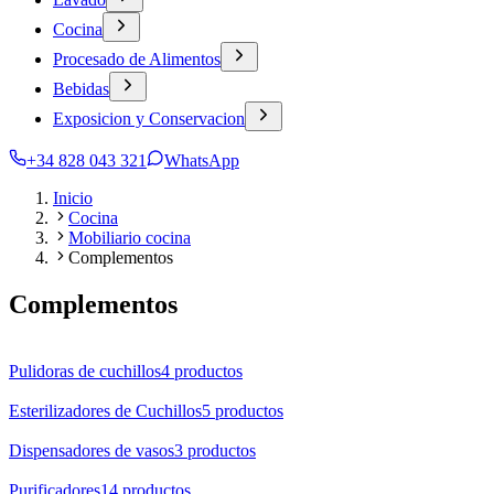
Cocina
Procesado de Alimentos
Bebidas
Exposicion y Conservacion
+34 828 043 321
WhatsApp
Inicio
Cocina
Mobiliario cocina
Complementos
Complementos
Pulidoras de cuchillos
4
productos
Esterilizadores de Cuchillos
5
productos
Dispensadores de vasos
3
productos
Purificadores
14
productos