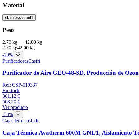
Material
stainless-steel
1
Peso
2.70 kg
—
42.00 kg
2.70 kg
42.00 kg
-
29
%
Purificadores
Casfri
Purificador de Aire GEO-48-SD, Producción de Ozon
Ref:
CSP-019337
En stock
361,12 €
508,20 €
Ver producto
-
33
%
Cajas térmicas
Udi
Caja Térmica Avatherm 600M GN1/1, Aislamiento Té