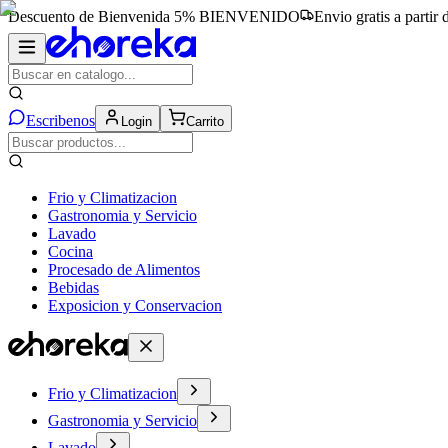
Descuento de Bienvenida 5%
BIENVENIDO
Envio gratis a partir
Escribenos
Login
Carrito
Frio y Climatizacion
Gastronomia y Servicio
Lavado
Cocina
Procesado de Alimentos
Bebidas
Exposicion y Conservacion
Frio y Climatizacion
Gastronomia y Servicio
Lavado