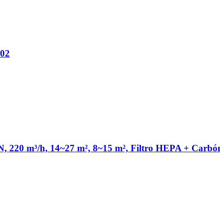
002
³/h, 14~27 m², 8~15 m², Filtro HEPA + Carbón ac