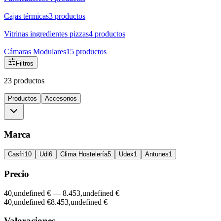
Cajas térmicas
3
productos
Vitrinas ingredientes pizzas
4
productos
Cámaras Modulares
15
productos
Filtros
23 productos
Productos
Accesorios
Marca
Casfri
10
Udi
6
Clima Hostelería
5
Udex
1
Antunes
1
Precio
40,undefined €
—
8.453,undefined €
40,undefined €
8.453,undefined €
Valoraciones