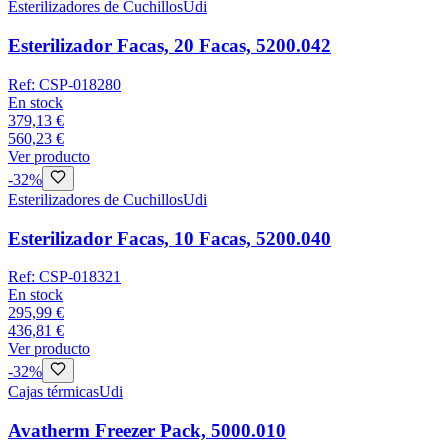
Esterilizadores de Cuchillos
Udi
Esterilizador Facas, 20 Facas, 5200.042
Ref:
CSP-018280
En stock
379,13 €
560,23 €
Ver producto
-
32
%
Esterilizadores de Cuchillos
Udi
Esterilizador Facas, 10 Facas, 5200.040
Ref:
CSP-018321
En stock
295,99 €
436,81 €
Ver producto
-
32
%
Cajas térmicas
Udi
Avatherm Freezer Pack, 5000.010