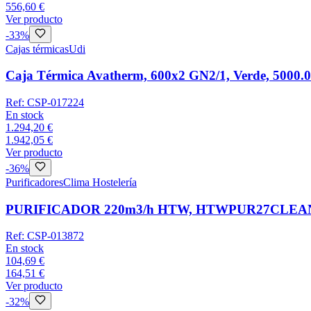
556,60 €
Ver producto
-
33
%
Cajas térmicas
Udi
Caja Térmica Avatherm, 600x2 GN2/1, Verde, 5000.
Ref:
CSP-017224
En stock
1.294,20 €
1.942,05 €
Ver producto
-
36
%
Purificadores
Clima Hostelería
PURIFICADOR 220m3/h HTW, HTWPUR27CLEAN, 220 m
Ref:
CSP-013872
En stock
104,69 €
164,51 €
Ver producto
-
32
%