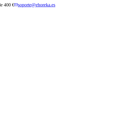
 de 400 €
soporte@ehoreka.es