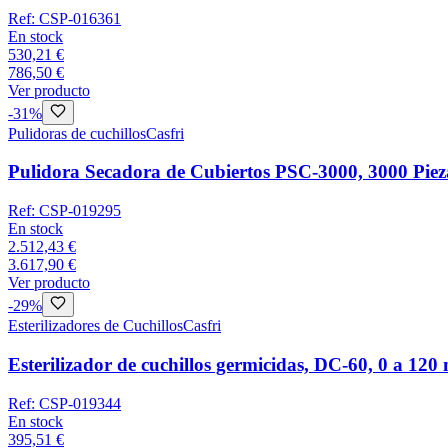
Ref:
CSP-016361
En stock
530,21 €
786,50 €
Ver producto
-
31
%
Pulidoras de cuchillos
Casfri
Pulidora Secadora de Cubiertos PSC-3000, 3000 Pie
Ref:
CSP-019295
En stock
2.512,43 €
3.617,90 €
Ver producto
-
29
%
Esterilizadores de Cuchillos
Casfri
Esterilizador de cuchillos germicidas, DC-60, 0 a 120
Ref:
CSP-019344
En stock
395,51 €