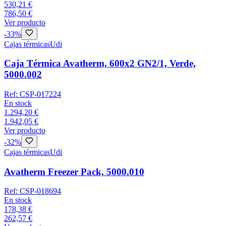
530,21 €
786,50 €
Ver producto
-
33
%
Cajas térmicas
Udi
Caja Térmica Avatherm, 600x2 GN2/1, Verde,
5000.002
Ref:
CSP-017224
En stock
1.294,20 €
1.942,05 €
Ver producto
-
32
%
Cajas térmicas
Udi
Avatherm Freezer Pack, 5000.010
Ref:
CSP-018694
En stock
178,38 €
262,57 €