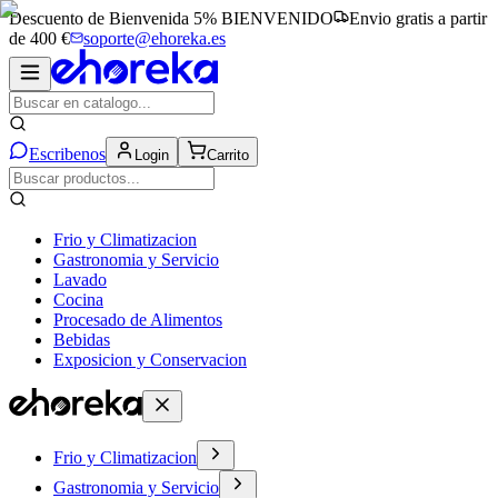
Descuento de Bienvenida 5%
BIENVENIDO
Envio gratis a partir
de 400 €
soporte@ehoreka.es
Escribenos
Login
Carrito
Frio y Climatizacion
Gastronomia y Servicio
Lavado
Cocina
Procesado de Alimentos
Bebidas
Exposicion y Conservacion
Frio y Climatizacion
Gastronomia y Servicio