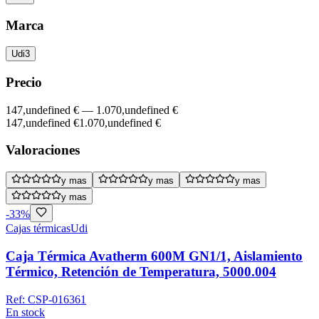
Marca
Udi
3
Precio
147,undefined €
—
1.070,undefined €
147,undefined €
1.070,undefined €
Valoraciones
y mas
y mas
y mas
y mas
-
33
%
Cajas térmicas
Udi
Caja Térmica Avatherm 600M GN1/1, Aislamiento
Térmico, Retención de Temperatura, 5000.004
Ref:
CSP-016361
En stock