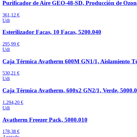
Purificador de Aire GEO-48-SD, Producción de Ozon
361,12 €
Udi
Esterilizador Facas, 10 Facas, 5200.040
295,99 €
Udi
Caja Térmica Avatherm 600M GN1/1, Aislamiento Té
530,21 €
Udi
Caja Térmica Avatherm, 600x2 GN2/1, Verde, 5000.
1.294,20 €
Udi
Avatherm Freezer Pack, 5000.010
178,38 €
Agotado