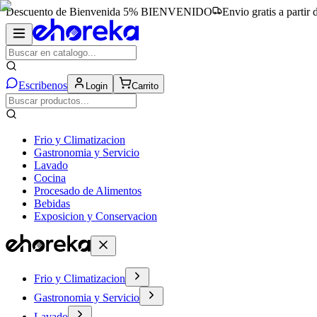
Descuento de Bienvenida 5%
BIENVENIDO
Envio gratis a partir
Escribenos
Login
Carrito
Frio y Climatizacion
Gastronomia y Servicio
Lavado
Cocina
Procesado de Alimentos
Bebidas
Exposicion y Conservacion
Frio y Climatizacion
Gastronomia y Servicio
Lavado