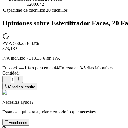
5200.042
Capacidad de cuchillos
20 cuchillos
Opiniones sobre
Esterilizador Facas, 20 F
PVP:
560,23 €
-
32
%
379,13 €
IVA incluido
·
313,33 €
sin IVA
En stock — Listo para enviar
Entrega en 3-5 dias laborables
Cantidad:
1
Anadir al carrito
Necesitas ayuda?
Estamos aqui para ayudarte en todo lo que necesites
Escribenos