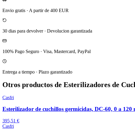
Envio gratis
·
A partir de 400 EUR
30 dias para devolver
·
Devolucion garantizada
100% Pago Seguro
·
Visa, Mastercard, PayPal
Entrega a tiempo
·
Plazo garantizado
Otros productos de Esterilizadores de Cuch
Casfri
Esterilizador de cuchillos germicidas, DC-60, 0 a 120
395,51 €
Casfri