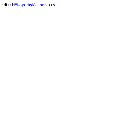
 de 400 €
soporte@ehoreka.es