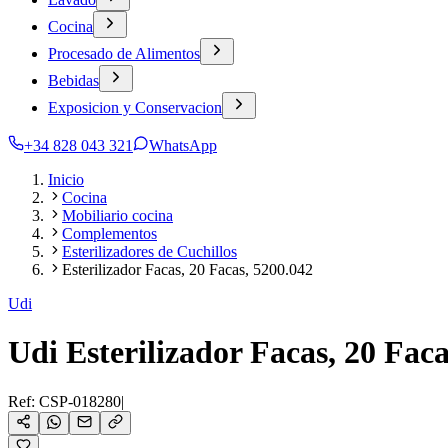
Cocina
Procesado de Alimentos
Bebidas
Exposicion y Conservacion
+34 828 043 321
WhatsApp
Inicio
Cocina
Mobiliario cocina
Complementos
Esterilizadores de Cuchillos
Esterilizador Facas, 20 Facas, 5200.042
Udi
Udi Esterilizador Facas, 20 Faca
Ref:
CSP-018280
|