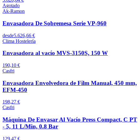
Agotado
Ak-Ramon
Envasadora De Sobremesa Serie VP-960
desde
5.626,66 €
Clima Hostelería
Envasadora al vacío MVS-3150S, 150 W
190,10 €
Casfri
Envasadora Envolvedora de Film Manual, 450 mm,
EFM-450
198,27 €
Casfri
Máquina De Envasar Al Vacío Press Compact, C PT
- 5, 11 L/Min, 0.8 Bar
129,47 €