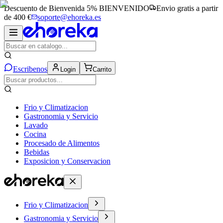
Descuento de Bienvenida 5%
BIENVENIDO
Envio gratis a partir
de 400 €
soporte@ehoreka.es
Escribenos
Login
Carrito
Frio y Climatizacion
Gastronomia y Servicio
Lavado
Cocina
Procesado de Alimentos
Bebidas
Exposicion y Conservacion
Frio y Climatizacion
Gastronomia y Servicio