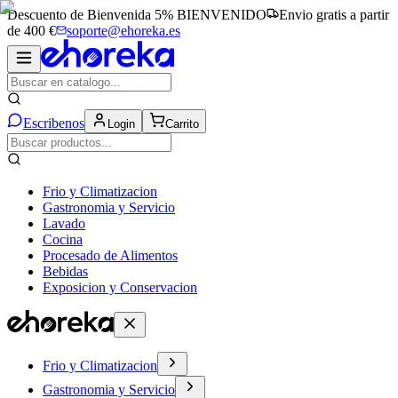
Descuento de Bienvenida 5%
BIENVENIDO
Envio gratis a partir
de 400 €
soporte@ehoreka.es
Escribenos
Login
Carrito
Frio y Climatizacion
Gastronomia y Servicio
Lavado
Cocina
Procesado de Alimentos
Bebidas
Exposicion y Conservacion
Frio y Climatizacion
Gastronomia y Servicio