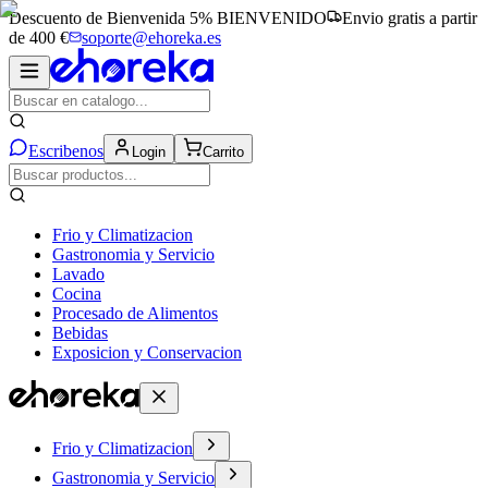
Descuento de Bienvenida 5%
BIENVENIDO
Envio gratis a partir
de 400 €
soporte@ehoreka.es
Escribenos
Login
Carrito
Frio y Climatizacion
Gastronomia y Servicio
Lavado
Cocina
Procesado de Alimentos
Bebidas
Exposicion y Conservacion
Frio y Climatizacion
Gastronomia y Servicio