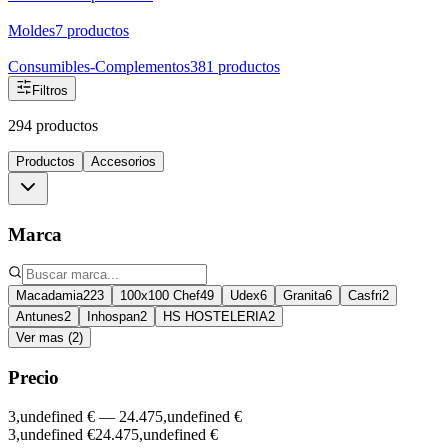
Moldes
7
productos
Consumibles-Complementos
381
productos
Filtros
294 productos
Productos
Accesorios
Marca
Macadamia
223
100x100 Chef
49
Udex
6
Granita
6
Casfri
2
Antunes
2
Inhospan
2
HS HOSTELERIA
2
Ver mas (2)
Precio
3,undefined €
—
24.475,undefined €
3,undefined €
24.475,undefined €