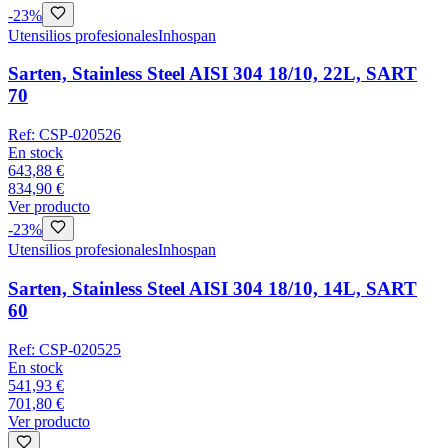
-
23
%
Utensilios profesionales
Inhospan
Sarten, Stainless Steel AISI 304 18/10, 22L, SART
70
Ref:
CSP-020526
En stock
643,88 €
834,90 €
Ver producto
-
23
%
Utensilios profesionales
Inhospan
Sarten, Stainless Steel AISI 304 18/10, 14L, SART
60
Ref:
CSP-020525
En stock
541,93 €
701,80 €
Ver producto