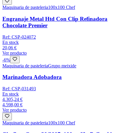
Maquinaria de pasteleria
100x100 Chef
Engranaje Metal Htd Con Clip Refinadora
Chocolate Premier
Ref:
CSP-024072
En stock
20,06 €
Ver producto
-
6
%
Maquinaria de pasteleria
Grupo meixide
Marinadora Adobadora
Ref:
CSP-031493
En stock
4.305,24 €
4.598,00 €
Ver producto
Maquinaria de pasteleria
100x100 Chef