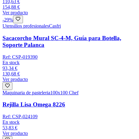
110,63 €
154,88 €
Ver producto
-
29
%
Utensilios profesionales
Casfri
Sacacorcho Mural SC-4-M, Guía para Botella,
Soporte Palanca
Ref:
CSP-019390
En stock
93,34 €
130,68 €
Ver producto
Maquinaria de pasteleria
100x100 Chef
Rejilla Lisa Omega 8226
Ref:
CSP-024109
En stock
53,83 €
Ver producto