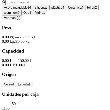
Acero inoxidable
14
silicona
5
plástico
4
Cerámica
4
teflon
2
aluminum
2
Otro
1
Vidrio
1
Ver mas (4)
Peso
0.00 kg
—
280.00 kg
0.00 kg
280.00 kg
Capacidad
0.00 L
—
150.00 L
0.00 L
150.00 L
Origen
Corea
4
España
1
Unidades por caja
1
—
150
1
150