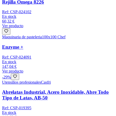
Rejilla Omega 8226
Ref:
CSP-024102
En stock
60,32 €
Ver producto
Maquinaria de pasteleria
100x100 Chef
Enzyme +
Ref:
CSP-024091
En stock
147,04 €
Ver producto
-
29
%
Utensilios profesionales
Casfri
Abrelatas Industrial, Acero Inoxidable, Abre Todo
Tipo de Latas, AB-50
Ref:
CSP-019395
En stock