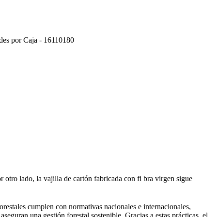
des por Caja - 16110180
otro lado, la vajilla de cartón fabricada con fi bra virgen sigue
orestales cumplen con normativas nacionales e internacionales,
guran una gestión forestal sostenible. Gracias a estas prácticas, el