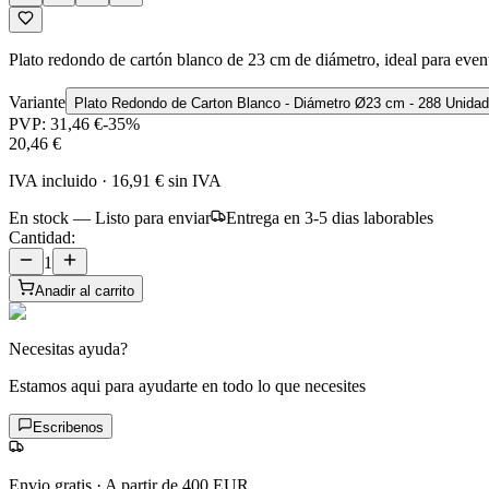
Plato redondo de cartón blanco de 23 cm de diámetro, ideal para event
Variante
Plato Redondo de Carton Blanco - Diámetro Ø23 cm - 288 Unidad
PVP:
31,46 €
-
35
%
20,46 €
IVA incluido
·
16,91 €
sin IVA
En stock — Listo para enviar
Entrega en 3-5 dias laborables
Cantidad:
1
Anadir al carrito
Necesitas ayuda?
Estamos aqui para ayudarte en todo lo que necesites
Escribenos
Envio gratis
·
A partir de 400 EUR