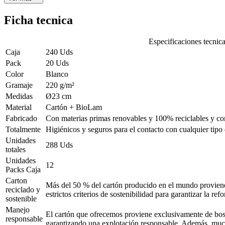
Ficha tecnica
Especificaciones tecnic
Caja
240 Uds
Pack
20 Uds
Color
Blanco
Gramaje
220 g/m²
Medidas
Ø23 cm
Material
Cartón + BioLam
Fabricado
Con materias primas renovables y 100% reciclables y com
Totalmente
Higiénicos y seguros para el contacto con cualquier tipo
Unidades
288 Uds
totales
Unidades
12
Packs Caja
Carton
Más del 50 % del cartón producido en el mundo proviene de
reciclado y
estrictos criterios de sostenibilidad para garantizar la re
sostenible
Manejo
El cartón que ofrecemos proviene exclusivamente de bosq
responsable
garantizando una explotación responsable. Además, muchos