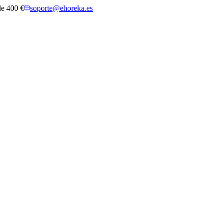
 de 400 €
soporte@ehoreka.es