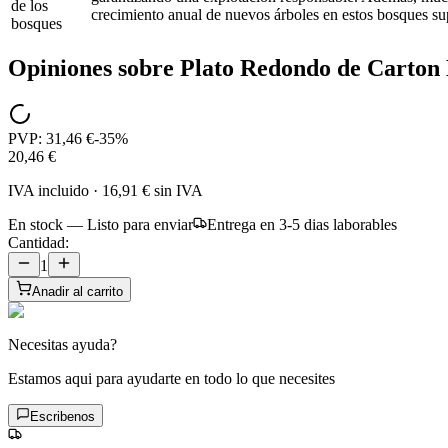
de los
crecimiento anual de nuevos árboles en estos bosques s
bosques
Opiniones sobre
Plato Redondo de Carton
PVP:
31,46 €
-
35
%
20,46 €
IVA incluido
·
16,91 €
sin IVA
En stock — Listo para enviar
Entrega en 3-5 dias laborables
Cantidad:
1
Anadir al carrito
Necesitas ayuda?
Estamos aqui para ayudarte en todo lo que necesites
Escribenos