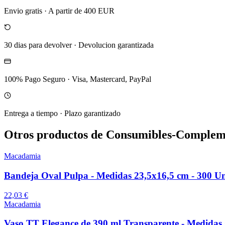
Envio gratis
·
A partir de 400 EUR
30 dias para devolver
·
Devolucion garantizada
100% Pago Seguro
·
Visa, Mastercard, PayPal
Entrega a tiempo
·
Plazo garantizado
Otros productos de Consumibles-Complem
Macadamia
Bandeja Oval Pulpa - Medidas 23,5x16,5 cm - 300 Un
22,03 €
Macadamia
Vaso TT Elegance de 390 ml Transparente - Medidas