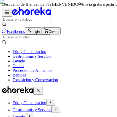
Descuento de Bienvenida 5%
BIENVENIDO
Envio gratis a partir
Escribenos
Login
Carrito
Frio y Climatizacion
Gastronomia y Servicio
Lavado
Cocina
Procesado de Alimentos
Bebidas
Exposicion y Conservacion
Frio y Climatizacion
Gastronomia y Servicio
Lavado