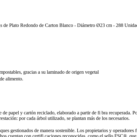
as de
Plato Redondo de Carton Blanco - Diámetro Ø23 cm - 288 Unida
postables, gracias a su laminado de origen vegetal
 de alimento.
 papel y cartón reciclado, elaborado a partir de fi bra recuperada. Por 
forestación: por cada árbol utilizado, se plantan más de los necesarios.
ues gestionados de manera sostenible. Los propietarios y operadores f
 cuentan con certifi caciones reconocidas, como el sello FSC®, que ase