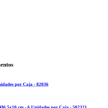
entos
idades por Caja - 82036
 Ø6,5x10 cm - 6 Unidades por Caja - 502321