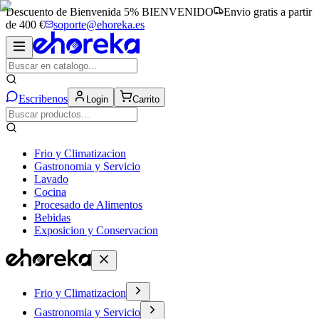
Descuento de Bienvenida 5%
BIENVENIDO
Envio gratis a partir
de 400 €
soporte@ehoreka.es
Escribenos
Login
Carrito
Frio y Climatizacion
Gastronomia y Servicio
Lavado
Cocina
Procesado de Alimentos
Bebidas
Exposicion y Conservacion
Frio y Climatizacion
Gastronomia y Servicio