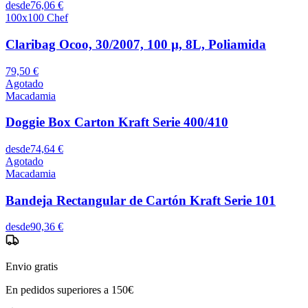
desde
76,06 €
100x100 Chef
Claribag Ocoo, 30/2007, 100 µ, 8L, Poliamida
79,50 €
Agotado
Macadamia
Doggie Box Carton Kraft Serie 400/410
desde
74,64 €
Agotado
Macadamia
Bandeja Rectangular de Cartón Kraft Serie 101
desde
90,36 €
Envio gratis
En pedidos superiores a 150€