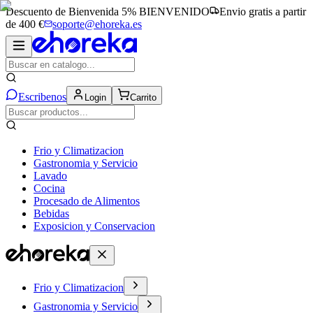
Descuento de Bienvenida 5%
BIENVENIDO
Envio gratis a partir
de 400 €
soporte@ehoreka.es
Escribenos
Login
Carrito
Frio y Climatizacion
Gastronomia y Servicio
Lavado
Cocina
Procesado de Alimentos
Bebidas
Exposicion y Conservacion
Frio y Climatizacion
Gastronomia y Servicio