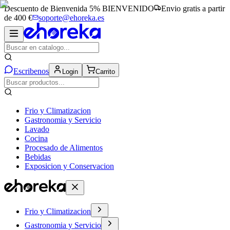
Descuento de Bienvenida 5%
BIENVENIDO
Envio gratis a partir
de 400 €
soporte@ehoreka.es
Escribenos
Login
Carrito
Frio y Climatizacion
Gastronomia y Servicio
Lavado
Cocina
Procesado de Alimentos
Bebidas
Exposicion y Conservacion
Frio y Climatizacion
Gastronomia y Servicio