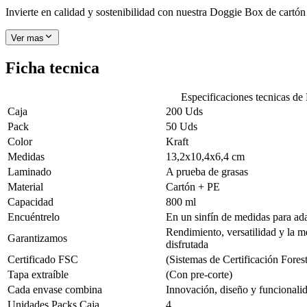
Invierte en calidad y sostenibilidad con nuestra Doggie Box de cartón 
Ver mas
Ficha tecnica
Especificaciones tecnicas de
Caja
200 Uds
Pack
50 Uds
Color
Kraft
Medidas
13,2x10,4x6,4 cm
Laminado
A prueba de grasas
Material
Cartón + PE
Capacidad
800 ml
Encuéntrelo
En un sinfín de medidas para ada
Rendimiento, versatilidad y la m
Garantizamos
disfrutada
Certificado FSC
(Sistemas de Certificación Fores
Tapa extraíble
(Con pre-corte)
Cada envase combina
Innovación, diseño y funcionalid
Unidades Packs Caja
4