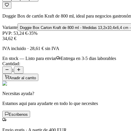
Doggie Box de cartón Kraft de 800 ml, ideal para negocios gastronómi
Variante
Doggie Box Carton Kraft de 800 ml - Medidas 13,2x10,4x6,4 cm -
PVP:
53,24 €
-
35
%
34,62 €
IVA incluido
·
28,61 €
sin IVA
En stock — Listo para enviar
Entrega en 3-5 dias laborables
Cantidad:
1
Anadir al carrito
Necesitas ayuda?
Estamos aqui para ayudarte en todo lo que necesites
Escribenos
Envio gratis
·
A partir de 400 EUR