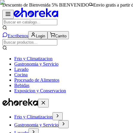
Descuento de Bienvenida 5%
BIENVENIDO
Envio gratis a partir
Escribenos
Login
Carrito
Frio y Climatizacion
Gastronomia y Servicio
Lavado
Cocina
Procesado de Alimentos
Bebidas
Exposicion y Conservacion
Frio y Climatizacion
Gastronomia y Servicio
Lavado