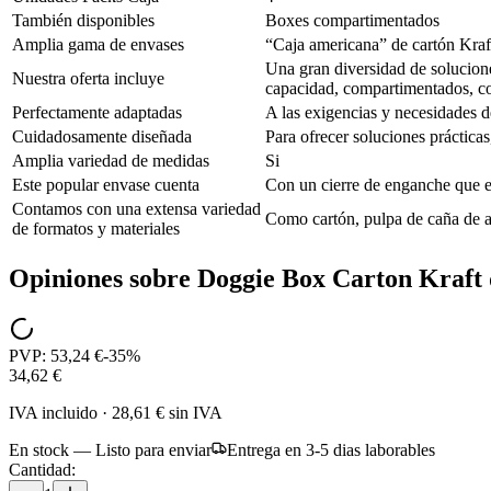
También disponibles
Boxes compartimentados
Amplia gama de envases
“Caja americana” de cartón Kraf
Una gran diversidad de solucione
Nuestra oferta incluye
capacidad, compartimentados, con
Perfectamente adaptadas
A las exigencias y necesidades d
Cuidadosamente diseñada
Para ofrecer soluciones prácticas,
Amplia variedad de medidas
Si
Este popular envase cuenta
Con un cierre de enganche que e
Contamos con una extensa variedad
Como cartón, pulpa de caña de az
de formatos y materiales
Opiniones sobre
Doggie Box Carton Kraft
PVP:
53,24 €
-
35
%
34,62 €
IVA incluido
·
28,61 €
sin IVA
En stock — Listo para enviar
Entrega en 3-5 dias laborables
Cantidad: