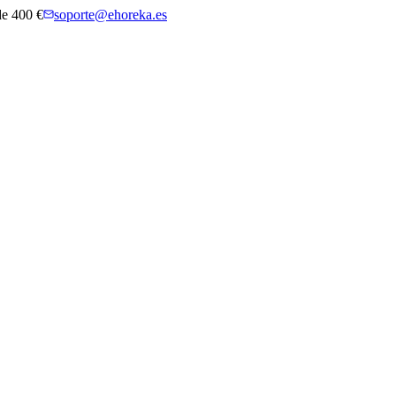
 de 400 €
soporte@ehoreka.es