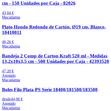
cm - 150 Unidades por Caja - 82026
43,04 €
Macadamia
Plato Hondo Redondo de Cartón, Ø19 cm, Blanco,
10410011
46,26 €
Macadamia
Bandeja 2 Comp de Carton Kraft 520 ml - Medidas
13,2x10x3,5 cm - 500 Unidades por Caja - 42393520
47,20 €
Agotado
Macadamia
Boles Filo Plata PS Serie 18400/181500/183500
desde
44,06 €
Agotado
Macadamia