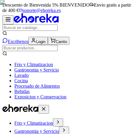
Descuento de Bienvenida 5%
BIENVENIDO
Envio gratis a partir
de 400 €
soporte@ehoreka.es
Escribenos
Login
Carrito
Frio y Climatizacion
Gastronomia y Servicio
Lavado
Cocina
Procesado de Alimentos
Bebidas
Exposicion y Conservacion
Frio y Climatizacion
Gastronomia y Servicio