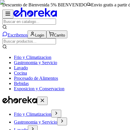
Descuento de Bienvenida 5%
BIENVENIDO
Envio gratis a partir
Escribenos
Login
Carrito
Frio y Climatizacion
Gastronomia y Servicio
Lavado
Cocina
Procesado de Alimentos
Bebidas
Exposicion y Conservacion
Frio y Climatizacion
Gastronomia y Servicio
Lavado