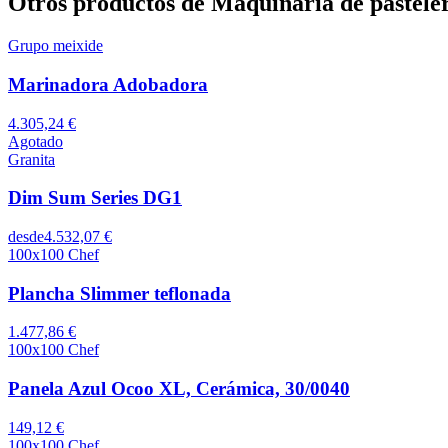
Otros productos de Maquinaria de pastele
Grupo meixide
Marinadora Adobadora
4.305,24 €
Agotado
Granita
Dim Sum Series DG1
desde
4.532,07 €
100x100 Chef
Plancha Slimmer teflonada
1.477,86 €
100x100 Chef
Panela Azul Ocoo XL, Cerámica, 30/0040
149,12 €
100x100 Chef