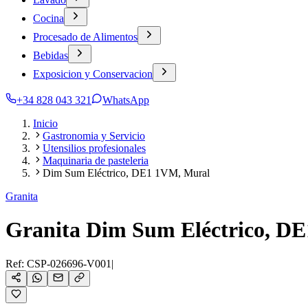
Cocina
Procesado de Alimentos
Bebidas
Exposicion y Conservacion
+34 828 043 321
WhatsApp
Inicio
Gastronomia y Servicio
Utensilios profesionales
Maquinaria de pasteleria
Dim Sum Eléctrico, DE1 1VM, Mural
Granita
Granita Dim Sum Eléctrico, D
Ref:
CSP-026696-V001
|