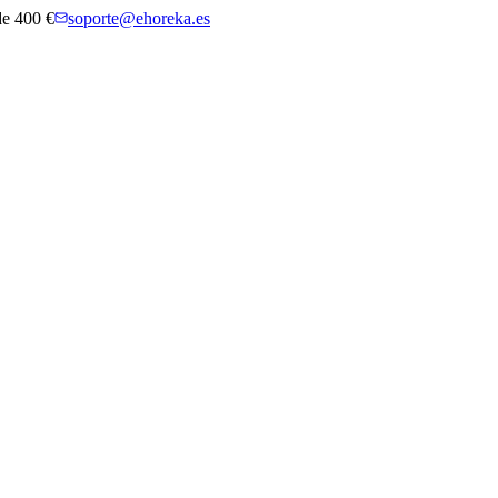
 de 400 €
soporte@ehoreka.es