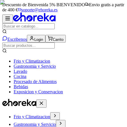
Descuento de Bienvenida 5%
BIENVENIDO
Envio gratis a partir
de 400 €
soporte@ehoreka.es
Escribenos
Login
Carrito
Frio y Climatizacion
Gastronomia y Servicio
Lavado
Cocina
Procesado de Alimentos
Bebidas
Exposicion y Conservacion
Frio y Climatizacion
Gastronomia y Servicio