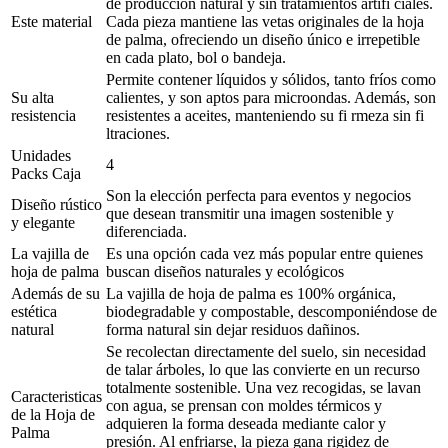
de producción natural y sin tratamientos artifi ciales.
Este material
Cada pieza mantiene las vetas originales de la hoja
de palma, ofreciendo un diseño único e irrepetible
en cada plato, bol o bandeja.
Permite contener líquidos y sólidos, tanto fríos como
Su alta
calientes, y son aptos para microondas. Además, son
resistencia
resistentes a aceites, manteniendo su fi rmeza sin fi
ltraciones.
Unidades
4
Packs Caja
Son la elección perfecta para eventos y negocios
Diseño rústico
que desean transmitir una imagen sostenible y
y elegante
diferenciada.
La vajilla de
Es una opción cada vez más popular entre quienes
hoja de palma
buscan diseños naturales y ecológicos
Además de su
La vajilla de hoja de palma es 100% orgánica,
estética
biodegradable y compostable, descomponiéndose de
natural
forma natural sin dejar residuos dañinos.
Se recolectan directamente del suelo, sin necesidad
de talar árboles, lo que las convierte en un recurso
totalmente sostenible. Una vez recogidas, se lavan
Caracteristicas
con agua, se prensan con moldes térmicos y
de la Hoja de
adquieren la forma deseada mediante calor y
Palma
presión. Al enfriarse, la pieza gana rigidez de