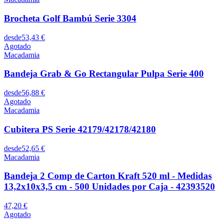
Brocheta Golf Bambú Serie 3304
desde
53,43 €
Agotado
Macadamia
Bandeja Grab & Go Rectangular Pulpa Serie 400
desde
56,88 €
Agotado
Macadamia
Cubitera PS Serie 42179/42178/42180
desde
52,65 €
Macadamia
Bandeja 2 Comp de Carton Kraft 520 ml - Medidas
13,2x10x3,5 cm - 500 Unidades por Caja - 42393520
47,20 €
Agotado