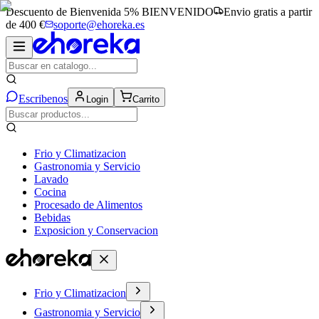
Descuento de Bienvenida 5%
BIENVENIDO
Envio gratis a partir
de 400 €
soporte@ehoreka.es
Escribenos
Login
Carrito
Frio y Climatizacion
Gastronomia y Servicio
Lavado
Cocina
Procesado de Alimentos
Bebidas
Exposicion y Conservacion
Frio y Climatizacion
Gastronomia y Servicio