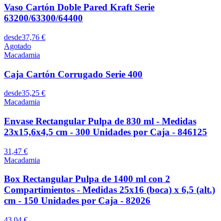
Vaso Cartón Doble Pared Kraft Serie
63200/63300/64400
desde
37,76 €
Agotado
Macadamia
Caja Cartón Corrugado Serie 400
desde
35,25 €
Macadamia
Envase Rectangular Pulpa de 830 ml - Medidas
23x15,6x4,5 cm - 300 Unidades por Caja - 846125
31,47 €
Macadamia
Box Rectangular Pulpa de 1400 ml con 2
Compartimientos - Medidas 25x16 (boca) x 6,5 (alt.)
cm - 150 Unidades por Caja - 82026
43,04 €