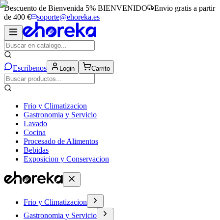
Descuento de Bienvenida 5%
BIENVENIDO
Envio gratis a partir
de 400 €
soporte@ehoreka.es
Escribenos
Login
Carrito
Frio y Climatizacion
Gastronomia y Servicio
Lavado
Cocina
Procesado de Alimentos
Bebidas
Exposicion y Conservacion
Frio y Climatizacion
Gastronomia y Servicio