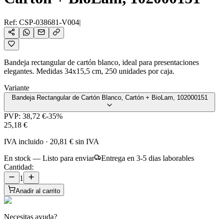
Ref:
CSP-038681-V004
|
Bandeja rectangular de cartón blanco, ideal para presentaciones
elegantes. Medidas 34x15,5 cm, 250 unidades por caja.
Variante
Bandeja Rectangular de Cartón Blanco, Cartón + BioLam, 102000151
PVP:
38,72 €
-
35
%
25,18 €
IVA incluido
·
20,81 €
sin IVA
En stock — Listo para enviar
Entrega en 3-5 dias laborables
Cantidad:
1
Anadir al carrito
Necesitas ayuda?