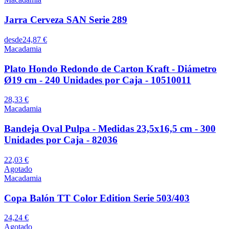
Jarra Cerveza SAN Serie 289
desde
24,87 €
Macadamia
Plato Hondo Redondo de Carton Kraft - Diámetro
Ø19 cm - 240 Unidades por Caja - 10510011
28,33 €
Macadamia
Bandeja Oval Pulpa - Medidas 23,5x16,5 cm - 300
Unidades por Caja - 82036
22,03 €
Agotado
Macadamia
Copa Balón TT Color Edition Serie 503/403
24,24 €
Agotado