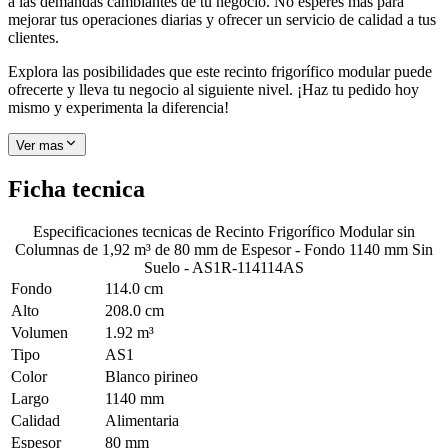
a las demandas cambiantes de tu negocio. No esperes más para
mejorar tus operaciones diarias y ofrecer un servicio de calidad a tus
clientes.
Explora las posibilidades que este recinto frigorífico modular puede
ofrecerte y lleva tu negocio al siguiente nivel. ¡Haz tu pedido hoy
mismo y experimenta la diferencia!
Ver mas
Ficha tecnica
Especificaciones tecnicas de
Recinto Frigorífico Modular sin
Columnas de 1,92 m³ de 80 mm de Espesor - Fondo 1140 mm Sin
Suelo - AS1R-114114AS
Fondo
114.0 cm
Alto
208.0 cm
Volumen
1.92 m³
Tipo
AS1
Color
Blanco pirineo
Largo
1140 mm
Calidad
Alimentaria
Espesor
80 mm