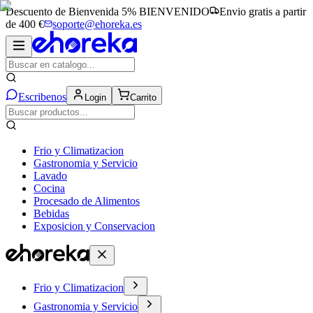
Descuento de Bienvenida 5%
BIENVENIDO
Envio gratis a partir
de 400 €
soporte@ehoreka.es
Escribenos
Login
Carrito
Frio y Climatizacion
Gastronomia y Servicio
Lavado
Cocina
Procesado de Alimentos
Bebidas
Exposicion y Conservacion
Frio y Climatizacion
Gastronomia y Servicio