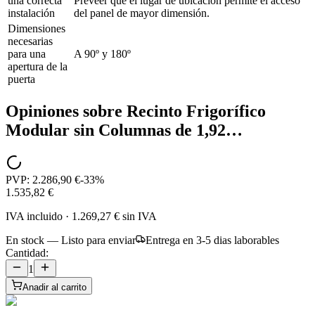
una correcta
Preveer que el lugar de ubicación permite el acceso
instalación
del panel de mayor dimensión.
Dimensiones
necesarias
para una
A 90º y 180º
apertura de la
puerta
Opiniones sobre
Recinto Frigorífico
Modular sin Columnas de 1,92…
PVP:
2.286,90 €
-
33
%
1.535,82 €
IVA incluido
·
1.269,27 €
sin IVA
En stock — Listo para enviar
Entrega en 3-5 dias laborables
Cantidad:
1
Anadir al carrito