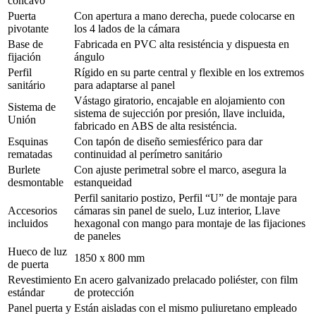
cóncavo
Puerta
Con apertura a mano derecha, puede colocarse en
pivotante
los 4 lados de la cámara
Base de
Fabricada en PVC alta resisténcia y dispuesta en
fijación
ángulo
Perfil
Rígido en su parte central y flexible en los extremos
sanitário
para adaptarse al panel
Vástago giratorio, encajable en alojamiento con
Sistema de
sistema de sujección por presión, llave incluida,
Unión
fabricado en ABS de alta resisténcia.
Esquinas
Con tapón de diseño semiesférico para dar
rematadas
continuidad al perímetro sanitário
Burlete
Con ajuste perimetral sobre el marco, asegura la
desmontable
estanqueidad
Perfil sanitario postizo, Perfil “U” de montaje para
Accesorios
cámaras sin panel de suelo, Luz interior, Llave
incluidos
hexagonal con mango para montaje de las fijaciones
de paneles
Hueco de luz
1850 x 800 mm
de puerta
Revestimiento
En acero galvanizado prelacado poliéster, con film
estándar
de protección
Panel puerta y
Están aisladas con el mismo puliuretano empleado