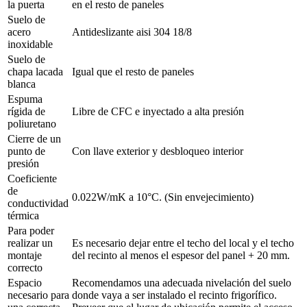
la puerta
en el resto de paneles
Suelo de
acero
Antideslizante aisi 304 18/8
inoxidable
Suelo de
chapa lacada
Igual que el resto de paneles
blanca
Espuma
rígida de
Libre de CFC e inyectado a alta presión
poliuretano
Cierre de un
punto de
Con llave exterior y desbloqueo interior
presión
Coeficiente
de
0.022W/mK a 10°C. (Sin envejecimiento)
conductividad
térmica
Para poder
realizar un
Es necesario dejar entre el techo del local y el techo
montaje
del recinto al menos el espesor del panel + 20 mm.
correcto
Espacio
Recomendamos una adecuada nivelación del suelo
necesario para
donde vaya a ser instalado el recinto frigorífico.