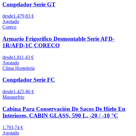
Congelador Serie GT
desde
1.479,83 €
Agotado
Coreco
Armario Frigorífico Desmontable Serie AFD-
1R/AFD-1C CORECO
desde
1.811,43 €
Agotado
Clima Hostelería
Congelador Serie FC
desde
1.425,86 €
Masquefrio
Cabina Para Conservación De Sacos De Hielo En
Interiores, CABIN GLASS, 590 L, -20 / -10 °C
1.793,74 €
Agotado