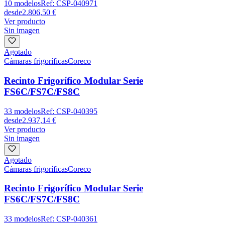
10
modelos
Ref:
CSP-040971
desde
2.806,50 €
Ver producto
Sin imagen
Agotado
Cámaras frigoríficas
Coreco
Recinto Frigorífico Modular Serie
FS6C/FS7C/FS8C
33
modelos
Ref:
CSP-040395
desde
2.937,14 €
Ver producto
Sin imagen
Agotado
Cámaras frigoríficas
Coreco
Recinto Frigorífico Modular Serie
FS6C/FS7C/FS8C
33
modelos
Ref:
CSP-040361