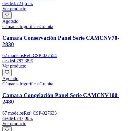
desde
3.721,61 €
Ver producto
Agotado
Cámaras frigoríficas
Granita
Camara Conservación Panel Serie CAMCNV70-
2830
67
modelos
Ref:
CSP-027554
desde
4.782,38 €
Ver producto
Agotado
Cámaras frigoríficas
Granita
Camara Congelación Panel Serie CAMCNV100-
2480
67
modelos
Ref:
CSP-027633
desde
4.747,06 €
Ver producto