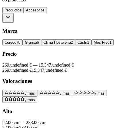
Productos
Accesorios
Marca
Coreco
78
Granita
6
Clima Hostelería
2
Casfri
1
Mes Fred
1
Precio
269,undefined €
—
15.347,undefined €
269,undefined €
15.347,undefined €
Valoraciones
y mas
y mas
y mas
y mas
Alto
52.00 cm
—
283.00 cm
52.00 cm
283.00 cm