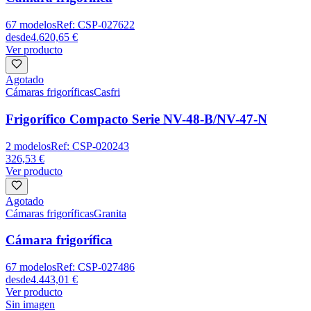
67
modelos
Ref:
CSP-027622
desde
4.620,65 €
Ver producto
Agotado
Cámaras frigoríficas
Casfri
Frigorífico Compacto Serie NV-48-B/NV-47-N
2
modelos
Ref:
CSP-020243
326,53 €
Ver producto
Agotado
Cámaras frigoríficas
Granita
Cámara frigorífica
67
modelos
Ref:
CSP-027486
desde
4.443,01 €
Ver producto
Sin imagen