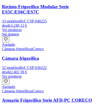
Recinto Frigorífico Modular Serie
ES5C/ES6C/ES7C
33
modelos
Ref:
CSP-040225
desde
3.249,12 €
Ver producto
Sin imagen
Agotado
Cámaras frigoríficas
Coreco
Cámara frigorífica
52
modelos
Ref:
CSP-036222
desde
2.402,39 €
Ver producto
Agotado
Cámaras frigoríficas
Coreco
Armario Frigorífico Serie AFD-PC CORECO