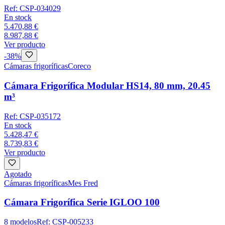
Ref:
CSP-034029
En stock
5.470,88 €
8.987,88 €
Ver producto
-
38
%
Cámaras frigoríficas
Coreco
Cámara Frigorífica Modular HS14, 80 mm, 20.45
m³
Ref:
CSP-035172
En stock
5.428,47 €
8.739,83 €
Ver producto
Agotado
Cámaras frigoríficas
Mes Fred
Cámara Frigorífica Serie IGLOO 100
8
modelos
Ref:
CSP-005233