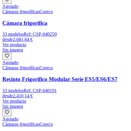
Agotado
Cámaras frigoríficas
Coreco
Cámara frigorífica
33
modelos
Ref:
CSP-040259
desde
2.681,64 €
Ver producto
Sin imagen
Agotado
Cámaras frigoríficas
Coreco
Recinto Frigorífico Modular Serie ES5/ES6/ES7
33
modelos
Ref:
CSP-040191
desde
2.410,14 €
Ver producto
Sin imagen
Agotado
Cámaras frigoríficas
Coreco