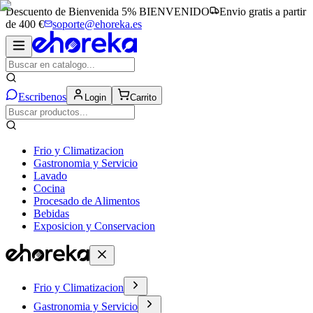
Descuento de Bienvenida 5%
BIENVENIDO
Envio gratis a partir
de 400 €
soporte@ehoreka.es
Escribenos
Login
Carrito
Frio y Climatizacion
Gastronomia y Servicio
Lavado
Cocina
Procesado de Alimentos
Bebidas
Exposicion y Conservacion
Frio y Climatizacion
Gastronomia y Servicio