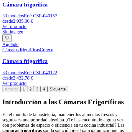
Cámara frigorífica
33
modelos
Ref:
CSP-040157
desde
2.935,06 €
Ver producto
Sin imagen
Agotado
Cámaras frigoríficas
Coreco
Cámara frigorífica
33
modelos
Ref:
CSP-040122
desde
2.432,78 €
Ver producto
Anterior
1
2
3
4
Siguiente
Introducción a las Cámaras Frigoríficas
En el mundo de la hostelería, mantener los alimentos frescos y
seguros es una prioridad absoluta. ¿Te has encontrado alguna vez
con problemas de espacio o eficiencia en tu cocina industrial? Las
cámaras frigoríficas
son la solución ideal para garantizar que tus