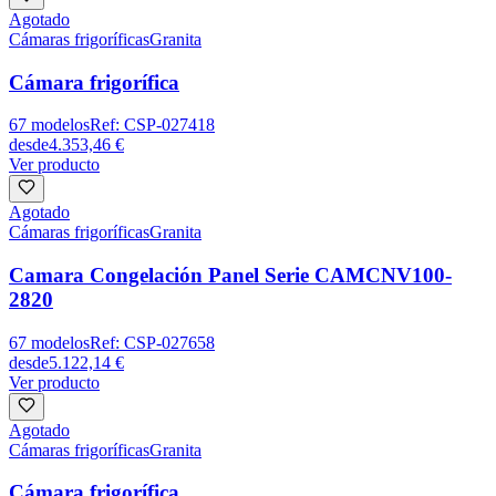
Agotado
Cámaras frigoríficas
Granita
Cámara frigorífica
67
modelos
Ref:
CSP-027418
desde
4.353,46 €
Ver producto
Agotado
Cámaras frigoríficas
Granita
Camara Congelación Panel Serie CAMCNV100-
2820
67
modelos
Ref:
CSP-027658
desde
5.122,14 €
Ver producto
Agotado
Cámaras frigoríficas
Granita
Cámara frigorífica