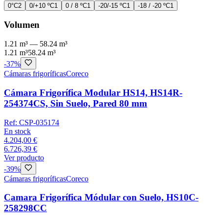
0°C
2
0/+10 ºC
1
0 / 8 ºC
1
-20/-15 ºC
1
-18 / -20 ºC
1
Volumen
1.21 m³
—
58.24 m³
1.21 m³
58.24 m³
-
37
%
Cámaras frigoríficas
Coreco
Cámara Frigorífica Modular HS14, HS14R-
254374CS, Sin Suelo, Pared 80 mm
Ref:
CSP-035174
En stock
4.204,00 €
6.726,39 €
Ver producto
-
39
%
Cámaras frigoríficas
Coreco
Camara Frigorífica Módular con Suelo, HS10C-
258298CC