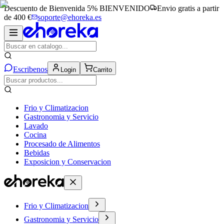
Descuento de Bienvenida 5%
BIENVENIDO
Envio gratis a partir
de 400 €
soporte@ehoreka.es
Escribenos
Login
Carrito
Frio y Climatizacion
Gastronomia y Servicio
Lavado
Cocina
Procesado de Alimentos
Bebidas
Exposicion y Conservacion
Frio y Climatizacion
Gastronomia y Servicio