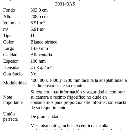
303143AS
Fondo
303.0 cm
Alto
208.5 cm
Volumen
6.91 m³
m³
6,91 m³
Tipo
J1
Color
Blanco pirineo
Largo
1430 mm
Calidad
Alimentaria
Espesor
100 mm
Densidad
45 Kg. / m²
Con Suelo
No
400, 800, 1000 y 1200 mm facilita la adaptabilidad a
Modularidad
las dimensiones de su recinto.
Si requiere mas información y seguridad al comprar
Nota
su cámara o recinto frigorifico no dude en
importante
consultarnos para proporcionarle informacion exacta
de su requerimiento.
Unión
De gran calidad
perfecta
Mecanismo de ganchos excéntricos de alta