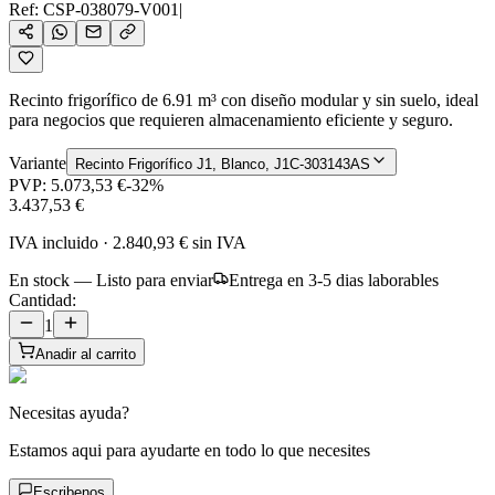
Ref:
CSP-038079-V001
|
Recinto frigorífico de 6.91 m³ con diseño modular y sin suelo, ideal
para negocios que requieren almacenamiento eficiente y seguro.
Variante
Recinto Frigorífico J1, Blanco, J1C-303143AS
PVP:
5.073,53 €
-
32
%
3.437,53 €
IVA incluido
·
2.840,93 €
sin IVA
En stock — Listo para enviar
Entrega en 3-5 dias laborables
Cantidad:
1
Anadir al carrito
Necesitas ayuda?
Estamos aqui para ayudarte en todo lo que necesites
Escribenos