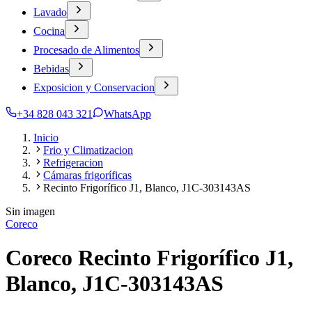
Lavado
Cocina
Procesado de Alimentos
Bebidas
Exposicion y Conservacion
+34 828 043 321
WhatsApp
Inicio
Frio y Climatizacion
Refrigeracion
Cámaras frigoríficas
Recinto Frigorífico J1, Blanco, J1C-303143AS
Sin imagen
Coreco
Coreco Recinto Frigorífico J1,
Blanco, J1C-303143AS