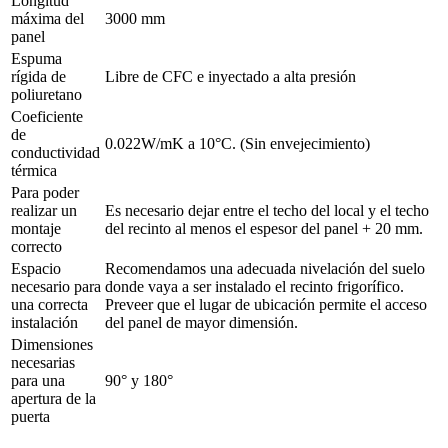
Longitud
máxima del
3000 mm
panel
Espuma
rígida de
Libre de CFC e inyectado a alta presión
poliuretano
Coeficiente
de
0.022W/mK a 10°C. (Sin envejecimiento)
conductividad
térmica
Para poder
realizar un
Es necesario dejar entre el techo del local y el techo
montaje
del recinto al menos el espesor del panel + 20 mm.
correcto
Espacio
Recomendamos una adecuada nivelación del suelo
necesario para
donde vaya a ser instalado el recinto frigorífico.
una correcta
Preveer que el lugar de ubicación permite el acceso
instalación
del panel de mayor dimensión.
Dimensiones
necesarias
para una
90° y 180°
apertura de la
puerta