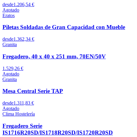
desde
1.206,54 €
Agotado
Eratos
Piletas Soldadas de Gran Capacidad con Mueble
desde
1.362,34 €
Granita
Fregadero, 40 x 40 x 251 mm, 70EN/50V
1.529,26 €
Agotado
Granita
Mesa Central Serie TAP
desde
1.311,83 €
Agotado
Clima Hostelería
Fregadero Serie
IS1716R20SD/IS1718R20SD/IS1720R20SD