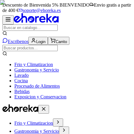
Descuento de Bienvenida 5%
BIENVENIDO
Envio gratis a partir
de 400 €
soporte@ehoreka.es
Escribenos
Login
Carrito
Frio y Climatizacion
Gastronomia y Servicio
Lavado
Cocina
Procesado de Alimentos
Bebidas
Exposicion y Conservacion
Frio y Climatizacion
Gastronomia y Servicio