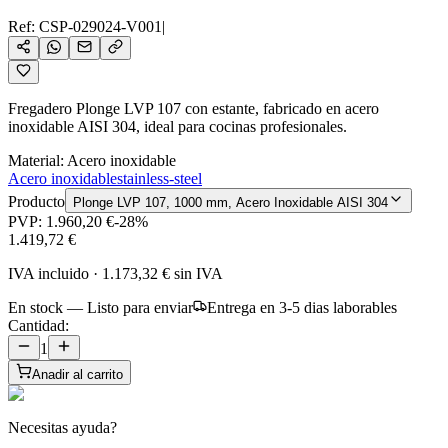
Ref:
CSP-029024-V001
|
Fregadero Plonge LVP 107 con estante, fabricado en acero
inoxidable AISI 304, ideal para cocinas profesionales.
Material
:
Acero inoxidable
Acero inoxidable
stainless-steel
Producto
Plonge LVP 107, 1000 mm, Acero Inoxidable AISI 304
PVP:
1.960,20 €
-
28
%
1.419,72 €
IVA incluido
·
1.173,32 €
sin IVA
En stock — Listo para enviar
Entrega en 3-5 dias laborables
Cantidad:
1
Anadir al carrito
Necesitas ayuda?