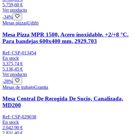
5.759,60 €
Ver producto
-
34
%
Mesas pizzas
Udifri
Mesa Pizza MPR 1500, Acero inoxidable, +2/+8 °C,
Para bandejas 600x400 mm, 2929.703
Ref:
CSP-013454
En stock
3.375,74 €
5.136,45 €
Ver producto
-
28
%
Mesas de trabajo
Granita
Mesa Central De Recogida De Sucio, Canalizada,
MD200
Ref:
CSP-029038
En stock
2.042,90 €
2.831,40 €