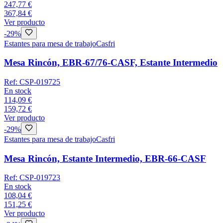
247,77 €
367,84 €
Ver producto
-
29
%
Estantes para mesa de trabajo
Casfri
Mesa Rincón, EBR-67/76-CASF, Estante Intermedio
Ref:
CSP-019725
En stock
114,09 €
159,72 €
Ver producto
-
29
%
Estantes para mesa de trabajo
Casfri
Mesa Rincón, Estante Intermedio, EBR-66-CASF
Ref:
CSP-019723
En stock
108,04 €
151,25 €
Ver producto