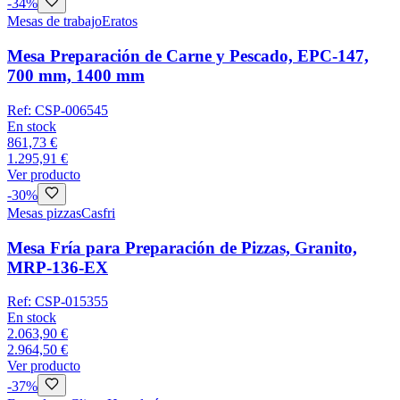
-
34
%
Mesas de trabajo
Eratos
Mesa Preparación de Carne y Pescado, EPC-147,
700 mm, 1400 mm
Ref:
CSP-006545
En stock
861,73 €
1.295,91 €
Ver producto
-
30
%
Mesas pizzas
Casfri
Mesa Fría para Preparación de Pizzas, Granito,
MRP-136-EX
Ref:
CSP-015355
En stock
2.063,90 €
2.964,50 €
Ver producto
-
37
%