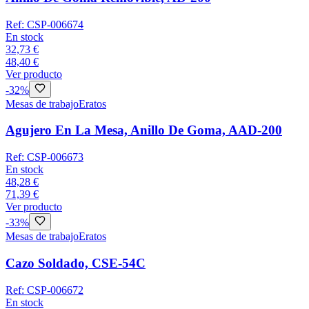
Ref:
CSP-006674
En stock
32,73 €
48,40 €
Ver producto
-
32
%
Mesas de trabajo
Eratos
Agujero En La Mesa, Anillo De Goma, AAD-200
Ref:
CSP-006673
En stock
48,28 €
71,39 €
Ver producto
-
33
%
Mesas de trabajo
Eratos
Cazo Soldado, CSE-54C
Ref:
CSP-006672
En stock