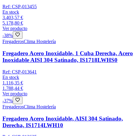
Ref:
CSP-013455
En stock
3.403,57 €
5.178,80 €
Ver producto
-
38
%
Fregaderos
Clima Hostelería
Fregadero Acero Inoxidable, 1 Cuba Derecha, Acero
Inoxidable AISI 304 Satinado, IS1718LWHS0
Ref:
CSP-013641
En stock
1.116,35 €
1.788,44 €
Ver producto
-
37
%
Fregaderos
Clima Hostelería
Fregadero Acero Inoxidable, AISI 304 Satinado,
Derecha, IS1714LWH10