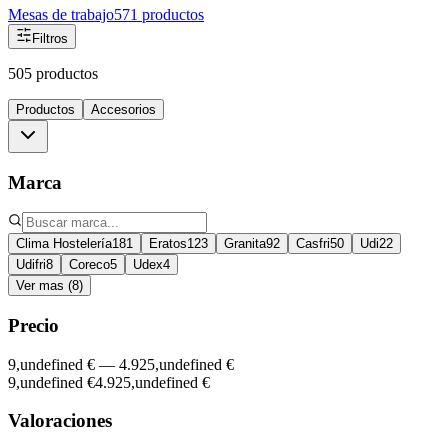
Mesas de trabajo
571
productos
Filtros
505 productos
Productos
Accesorios
Marca
Clima Hostelería
181
Eratos
123
Granita
92
Casfri
50
Udi
22
Udifri
8
Coreco
5
Udex
4
Ver mas (8)
Precio
9,undefined €
—
4.925,undefined €
9,undefined €
4.925,undefined €
Valoraciones