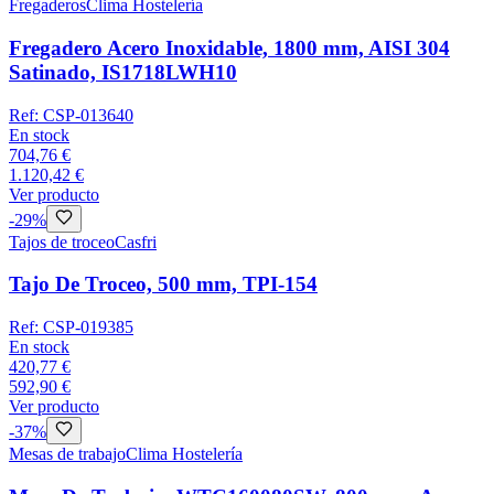
Fregaderos
Clima Hostelería
Fregadero Acero Inoxidable, 1800 mm, AISI 304
Satinado, IS1718LWH10
Ref:
CSP-013640
En stock
704,76 €
1.120,42 €
Ver producto
-
29
%
Tajos de troceo
Casfri
Tajo De Troceo, 500 mm, TPI-154
Ref:
CSP-019385
En stock
420,77 €
592,90 €
Ver producto
-
37
%
Mesas de trabajo
Clima Hostelería