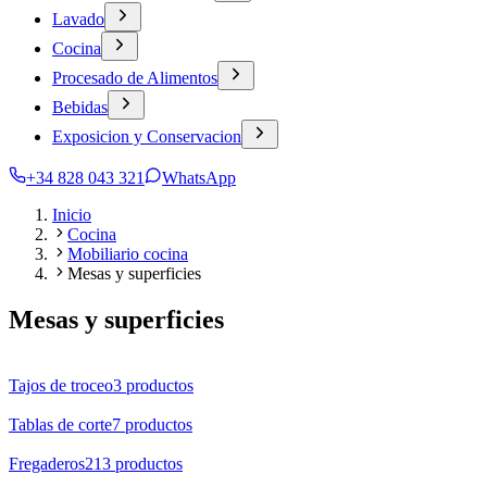
Lavado
Cocina
Procesado de Alimentos
Bebidas
Exposicion y Conservacion
+34 828 043 321
WhatsApp
Inicio
Cocina
Mobiliario cocina
Mesas y superficies
Mesas y superficies
Tajos de troceo
3
productos
Tablas de corte
7
productos
Fregaderos
213
productos