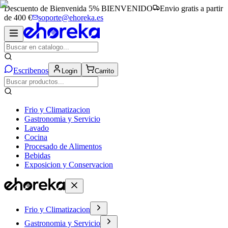
Descuento de Bienvenida 5%
BIENVENIDO
Envio gratis a partir
de 400 €
soporte@ehoreka.es
Escribenos
Login
Carrito
Frio y Climatizacion
Gastronomia y Servicio
Lavado
Cocina
Procesado de Alimentos
Bebidas
Exposicion y Conservacion
Frio y Climatizacion
Gastronomia y Servicio