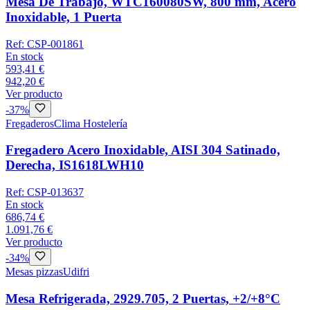
Mesa De Trabajo, WTC160080SW, 800 mm, Acero
Inoxidable, 1 Puerta
Ref:
CSP-001861
En stock
593,41 €
942,20 €
Ver producto
-
37
%
Fregaderos
Clima Hostelería
Fregadero Acero Inoxidable, AISI 304 Satinado,
Derecha, IS1618LWH10
Ref:
CSP-013637
En stock
686,74 €
1.091,76 €
Ver producto
-
34
%
Mesas pizzas
Udifri
Mesa Refrigerada, 2929.705, 2 Puertas, +2/+8°C