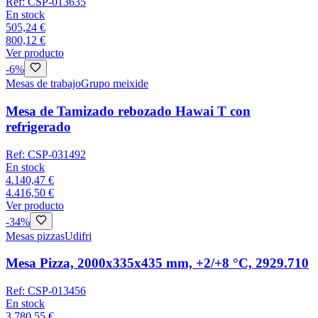
Ref:
CSP-013635
En stock
505,24 €
800,12 €
Ver producto
-
6
%
Mesas de trabajo
Grupo meixide
Mesa de Tamizado rebozado Hawai T con
refrigerado
Ref:
CSP-031492
En stock
4.140,47 €
4.416,50 €
Ver producto
-
34
%
Mesas pizzas
Udifri
Mesa Pizza, 2000x335x435 mm, +2/+8 °C, 2929.710
Ref:
CSP-013456
En stock
3.780,55 €