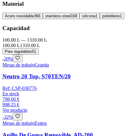
Material
Acero inoxidable
366
stainless-steel
168
silicona
1
polietileno
1
Capacidad
100.00 L
—
1310.00 L
100.00 L
1310.00 L
Pies regulables
51
-
20
%
Mesas de trabajo
Granita
Neutro 20 Top, S70TEN/20
Ref:
CSP-030776
En stock
798,60 €
998,25 €
Ver producto
-
32
%
Mesas de trabajo
Eratos
Anillo De Goma Removible, AD-200