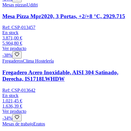
Mesas pizzas
Udifri
Mesa Pizza Mpr2020, 3 Portas, +2/+8 °C, 2929.715
Ref:
CSP-013457
En stock
3.871,00 €
5.904,80 €
Ver producto
-
38
%
Fregaderos
Clima Hostelería
Fregadero Acero Inoxidable, AISI 304 Satinado,
Derecha, IS1718LWHDW
Ref:
CSP-013642
En stock
1.021,45 €
1.636,39 €
Ver producto
-
34
%
Mesas de trabajo
Eratos