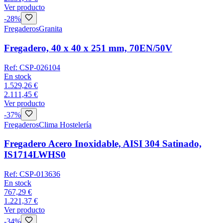
Ver producto
-
28
%
Fregaderos
Granita
Fregadero, 40 x 40 x 251 mm, 70EN/50V
Ref:
CSP-026104
En stock
1.529,26 €
2.111,45 €
Ver producto
-
37
%
Fregaderos
Clima Hostelería
Fregadero Acero Inoxidable, AISI 304 Satinado,
IS1714LWHS0
Ref:
CSP-013636
En stock
767,29 €
1.221,37 €
Ver producto
-
34
%