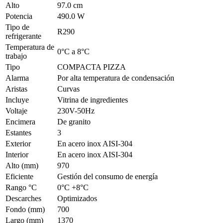
Alto
97.0 cm
Potencia
490.0 W
Tipo de
R290
refrigerante
Temperatura de
0°C a 8°C
trabajo
Tipo
COMPACTA PIZZA
Alarma
Por alta temperatura de condensación
Aristas
Curvas
Incluye
Vitrina de ingredientes
Voltaje
230V-50Hz
Encimera
De granito
Estantes
3
Exterior
En acero inox AISI-304
Interior
En acero inox AISI-304
Alto (mm)
970
Eficiente
Gestión del consumo de energía
Rango °C
0°C +8°C
Descarches
Optimizados
Fondo (mm)
700
Largo (mm)
1370