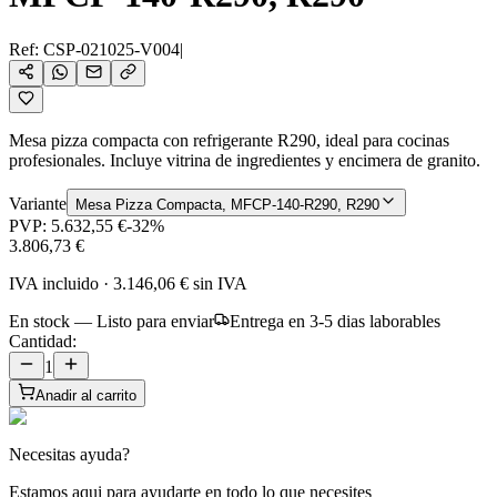
Ref:
CSP-021025-V004
|
Mesa pizza compacta con refrigerante R290, ideal para cocinas
profesionales. Incluye vitrina de ingredientes y encimera de granito.
Variante
Mesa Pizza Compacta, MFCP-140-R290, R290
PVP:
5.632,55 €
-
32
%
3.806,73 €
IVA incluido
·
3.146,06 €
sin IVA
En stock — Listo para enviar
Entrega en 3-5 dias laborables
Cantidad:
1
Anadir al carrito
Necesitas ayuda?
Estamos aqui para ayudarte en todo lo que necesites