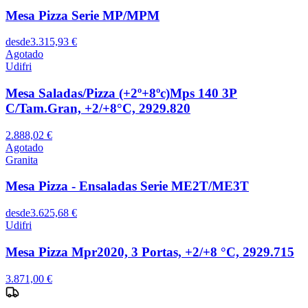
Mesa Pizza Serie MP/MPM
desde
3.315,93 €
Agotado
Udifri
Mesa Saladas/Pizza (+2º+8ºc)Mps 140 3P
C/Tam.Gran, +2/+8°C, 2929.820
2.888,02 €
Agotado
Granita
Mesa Pizza - Ensaladas Serie ME2T/ME3T
desde
3.625,68 €
Udifri
Mesa Pizza Mpr2020, 3 Portas, +2/+8 °C, 2929.715
3.871,00 €