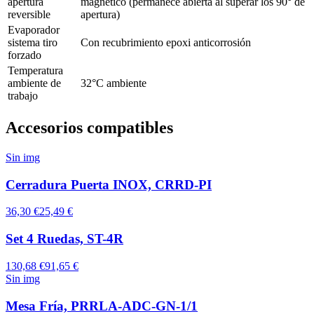
apertura
magnético (permanece abierta al superar los 90° de
reversible
apertura)
Evaporador
sistema tiro
Con recubrimiento epoxi anticorrosión
forzado
Temperatura
ambiente de
32°C ambiente
trabajo
Accesorios compatibles
Sin img
Cerradura Puerta INOX, CRRD-PI
36,30 €
25,49 €
Set 4 Ruedas, ST-4R
130,68 €
91,65 €
Sin img
Mesa Fría, PRRLA-ADC-GN-1/1