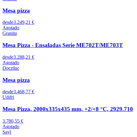
Mesa pizza
desde
3.249,21 €
Agotado
Granita
Mesa Pizza - Ensaladas Serie ME702T/ME703T
desde
3.288,21 €
Agotado
Docriluc
Mesa pizza
desde
3.468,77 €
Udifri
Mesa Pizza, 2000x335x435 mm, +2/+8 °C, 2929.710
3.780,55 €
Agotado
Sayl