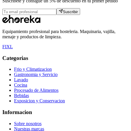
Suscribete y consigue un 5% de descuento en tu primer pedido
Suscribir
Equipamiento profesional para hosteleria. Maquinaria, vajilla,
menaje y productos de limpieza.
F
I
X
L
Categorias
Frio y Climatizacion
Gastronomia y Servicio
Lavado
Cocina
Procesado de Alimentos
Bebidas
Exposicion y Conservacion
Informacion
Sobre nosotros
Nuestras marcas