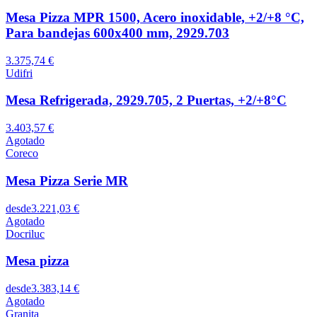
Mesa Pizza MPR 1500, Acero inoxidable, +2/+8 °C,
Para bandejas 600x400 mm, 2929.703
3.375,74 €
Udifri
Mesa Refrigerada, 2929.705, 2 Puertas, +2/+8°C
3.403,57 €
Agotado
Coreco
Mesa Pizza Serie MR
desde
3.221,03 €
Agotado
Docriluc
Mesa pizza
desde
3.383,14 €
Agotado
Granita