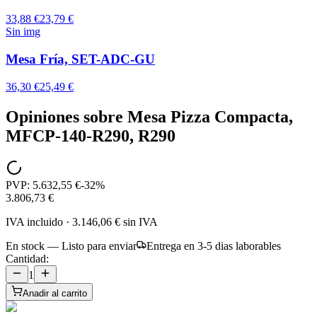
33,88 €
23,79 €
Sin img
Mesa Fría, SET-ADC-GU
36,30 €
25,49 €
Opiniones sobre
Mesa Pizza Compacta,
MFCP-140-R290, R290
PVP:
5.632,55 €
-
32
%
3.806,73 €
IVA incluido
·
3.146,06 €
sin IVA
En stock — Listo para enviar
Entrega en 3-5 dias laborables
Cantidad:
1
Anadir al carrito