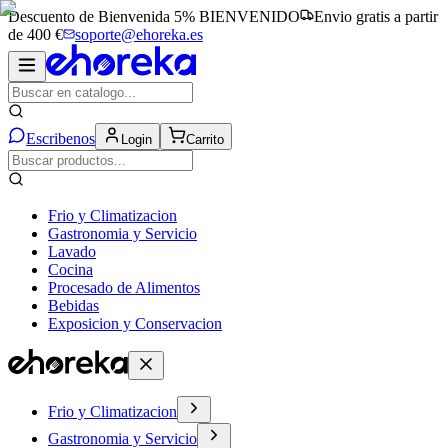
Descuento de Bienvenida 5%
BIENVENIDO
Envio gratis a partir
de 400 €
soporte@ehoreka.es
Escribenos
Login
Carrito
Frio y Climatizacion
Gastronomia y Servicio
Lavado
Cocina
Procesado de Alimentos
Bebidas
Exposicion y Conservacion
Frio y Climatizacion
Gastronomia y Servicio