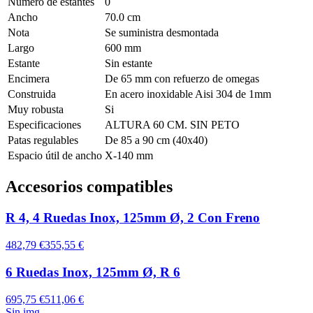
Número de estantes
0
Ancho
70.0 cm
Nota
Se suministra desmontada
Largo
600 mm
Estante
Sin estante
Encimera
De 65 mm con refuerzo de omegas
Construida
En acero inoxidable Aisi 304 de 1mm
Muy robusta
Si
Especificaciones
ALTURA 60 CM. SIN PETO
Patas regulables
De 85 a 90 cm (40x40)
Espacio útil de ancho
X-140 mm
Accesorios compatibles
R 4, 4 Ruedas Inox, 125mm Ø, 2 Con Freno
482,79 €
355,55 €
6 Ruedas Inox, 125mm Ø, R 6
695,75 €
511,06 €
Sin img