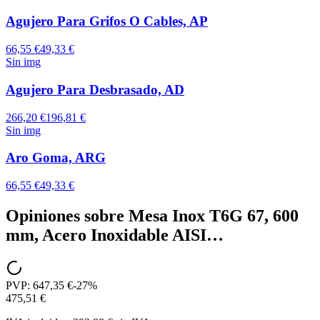
Agujero Para Grifos O Cables, AP
66,55 €
49,33 €
Sin img
Agujero Para Desbrasado, AD
266,20 €
196,81 €
Sin img
Aro Goma, ARG
66,55 €
49,33 €
Opiniones sobre
Mesa Inox T6G 67, 600
mm, Acero Inoxidable AISI…
PVP:
647,35 €
-
27
%
475,51 €