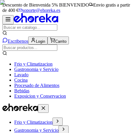
Descuento de Bienvenida 5%
BIENVENIDO
Envio gratis a partir
de 400 €
soporte@ehoreka.es
Escribenos
Login
Carrito
Frio y Climatizacion
Gastronomia y Servicio
Lavado
Cocina
Procesado de Alimentos
Bebidas
Exposicion y Conservacion
Frio y Climatizacion
Gastronomia y Servicio