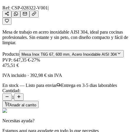
Ref:
CSP-028322-V001
|
Mesa de trabajo en acero inoxidable AISI 304, ideal para cocinas
profesionales. Sin estante y sin peto, con diseño compacto y fácil de
limpiar.
Producto
Mesa Inox T6G 67, 600 mm, Acero Inoxidable AISI 304
PVP:
647,35 €
-
27
%
475,51 €
IVA incluido
·
392,98 €
sin IVA
En stock — Listo para enviar
Entrega en 3-5 dias laborables
Cantidad:
1
Anadir al carrito
Necesitas ayuda?
Estamos aqui para ayudarte en todo lo que necesites