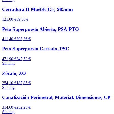
Cerradura H Mueble CE, 985mm
121,00 €
89,58 €
Peto Superpuesto Abierto, PSA-PTO
411,40 €
303,36 €
Peto Superpuesto Cerrado, PSC
471,90 €
347,52 €
Sin img
Zócalo, ZO
254,10 €
187,85 €
Sin img
Canalización Perimetral, Material, Dimensiones, CP
314,60 €
232,28 €
Sin img