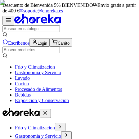
Descuento de Bienvenida 5%
BIENVENIDO
Envio gratis a partir
de 400 €
soporte@ehoreka.es
Escribenos
Login
Carrito
Frio y Climatizacion
Gastronomia y Servicio
Lavado
Cocina
Procesado de Alimentos
Bebidas
Exposicion y Conservacion
Frio y Climatizacion
Gastronomia y Servicio