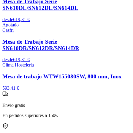
Mesa de Trabajo Serie
SN610DL/SN612DL/SN614DL
desde
619,31 €
Agotado
Casfri
Mesa de Trabajo Serie
SN610DR/SN612DR/SN614DR
desde
619,31 €
Clima Hostelería
Mesa de trabajo WTW155080SW, 800 mm, Inox
593,41 €
Envio gratis
En pedidos superiores a 150€