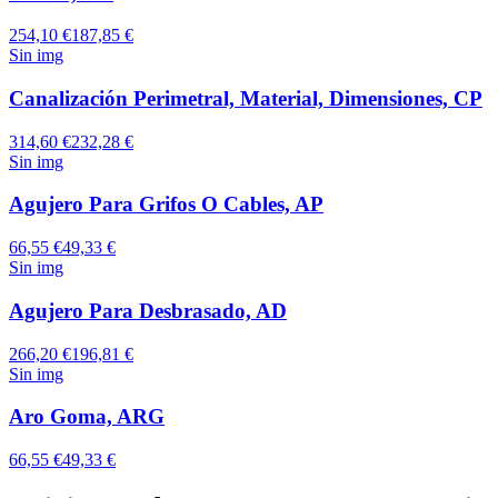
254,10 €
187,85 €
Sin img
Canalización Perimetral, Material, Dimensiones, CP
314,60 €
232,28 €
Sin img
Agujero Para Grifos O Cables, AP
66,55 €
49,33 €
Sin img
Agujero Para Desbrasado, AD
266,20 €
196,81 €
Sin img
Aro Goma, ARG
66,55 €
49,33 €