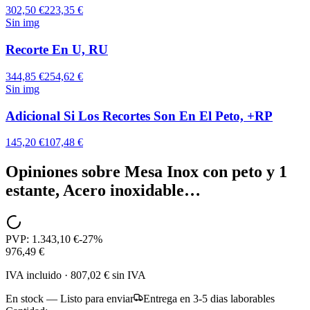
302,50 €
223,35 €
Sin img
Recorte En U, RU
344,85 €
254,62 €
Sin img
Adicional Si Los Recortes Son En El Peto, +RP
145,20 €
107,48 €
Opiniones sobre
Mesa Inox con peto y 1
estante, Acero inoxidable…
PVP:
1.343,10 €
-
27
%
976,49 €
IVA incluido
·
807,02 €
sin IVA
En stock — Listo para enviar
Entrega en 3-5 dias laborables