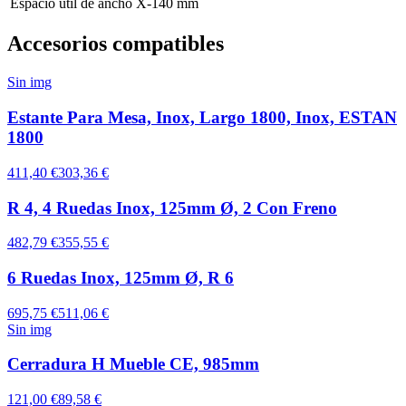
Espacio útil de ancho
X-140 mm
Accesorios compatibles
Sin img
Estante Para Mesa, Inox, Largo 1800, Inox, ESTAN
1800
411,40 €
303,36 €
R 4, 4 Ruedas Inox, 125mm Ø, 2 Con Freno
482,79 €
355,55 €
6 Ruedas Inox, 125mm Ø, R 6
695,75 €
511,06 €
Sin img
Cerradura H Mueble CE, 985mm
121,00 €
89,58 €