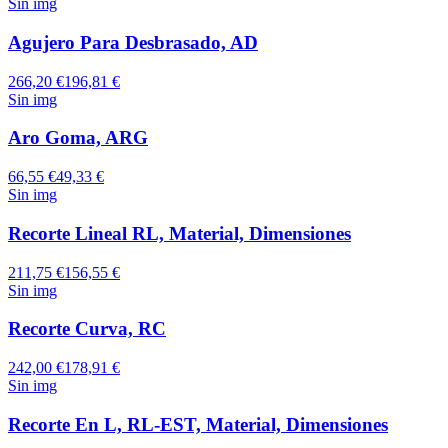
Sin img
Agujero Para Desbrasado, AD
266,20 €
196,81 €
Sin img
Aro Goma, ARG
66,55 €
49,33 €
Sin img
Recorte Lineal RL, Material, Dimensiones
211,75 €
156,55 €
Sin img
Recorte Curva, RC
242,00 €
178,91 €
Sin img
Recorte En L, RL-EST, Material, Dimensiones