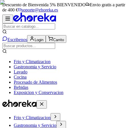
Descuento de Bienvenida 5%
BIENVENIDO
Envio gratis a partir
de 400 €
soporte@ehoreka.es
Escribenos
Login
Carrito
Frio y Climatizacion
Gastronomia y Servicio
Lavado
Cocina
Procesado de Alimentos
Bebidas
Exposicion y Conservacion
Frio y Climatizacion
Gastronomia y Servicio