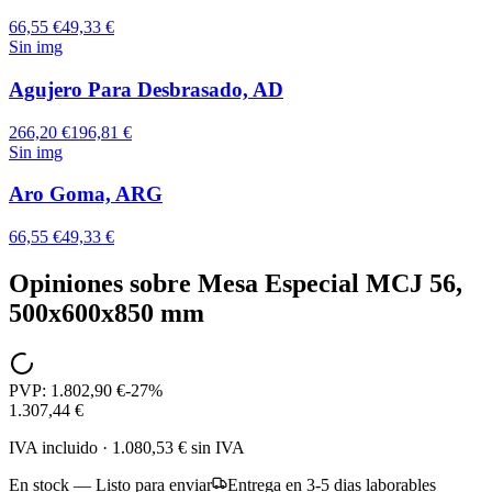
66,55 €
49,33 €
Sin img
Agujero Para Desbrasado, AD
266,20 €
196,81 €
Sin img
Aro Goma, ARG
66,55 €
49,33 €
Opiniones sobre
Mesa Especial MCJ 56,
500x600x850 mm
PVP:
1.802,90 €
-
27
%
1.307,44 €
IVA incluido
·
1.080,53 €
sin IVA
En stock — Listo para enviar
Entrega en 3-5 dias laborables