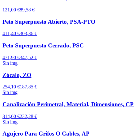
121,00 €
89,58 €
Peto Superpuesto Abierto, PSA-PTO
411,40 €
303,36 €
Peto Superpuesto Cerrado, PSC
471,90 €
347,52 €
Sin img
Zócalo, ZO
254,10 €
187,85 €
Sin img
Canalización Perimetral, Material, Dimensiones, CP
314,60 €
232,28 €
Sin img
Agujero Para Grifos O Cables, AP