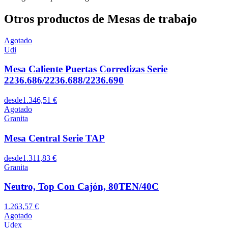
Otros productos de Mesas de trabajo
Agotado
Udi
Mesa Caliente Puertas Corredizas Serie
2236.686/2236.688/2236.690
desde
1.346,51 €
Agotado
Granita
Mesa Central Serie TAP
desde
1.311,83 €
Granita
Neutro, Top Con Cajón, 80TEN/40C
1.263,57 €
Agotado
Udex