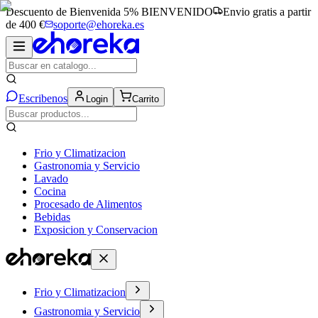
Descuento de Bienvenida 5%
BIENVENIDO
Envio gratis a partir
de 400 €
soporte@ehoreka.es
Escribenos
Login
Carrito
Frio y Climatizacion
Gastronomia y Servicio
Lavado
Cocina
Procesado de Alimentos
Bebidas
Exposicion y Conservacion
Frio y Climatizacion
Gastronomia y Servicio