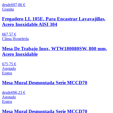
desde
697,86 €
Granita
Fregadero LL 105E, Para Encastrar Lavavajillas,
Acero Inoxidable AISI 304
667,57 €
Clima Hostelería
Mesa De Trabajo Inox, WTW180080SW, 800 mm,
Acero Inoxidable
675,75 €
Agotado
Eratos
Mesa Mural Desmontada Serie MCCD70
desde
696,23 €
Agotado
Eratos
Mesa Mural Desmontada Serie MCCD70