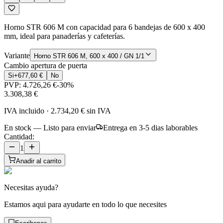
Horno STR 606 M con capacidad para 6 bandejas de 600 x 400
mm, ideal para panaderías y cafeterías.
Variante
Horno STR 606 M, 600 x 400 / GN 1/1
Cambio apertura de puerta
Si
+
677,60 €
No
PVP:
4.726,26 €
-
30
%
3.308,38 €
IVA incluido
·
2.734,20 €
sin IVA
En stock — Listo para enviar
Entrega en 3-5 dias laborables
Cantidad:
1
Anadir al carrito
Necesitas ayuda?
Estamos aqui para ayudarte en todo lo que necesites