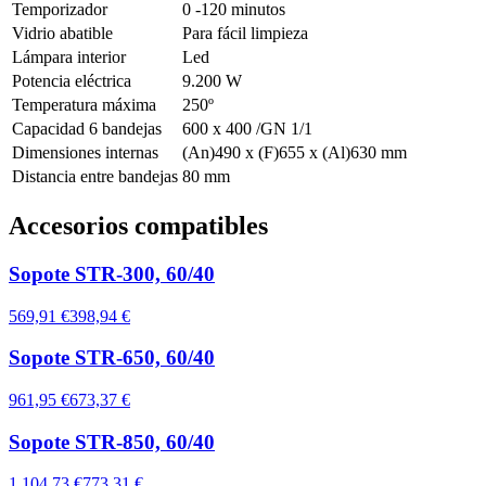
Temporizador
0 -120 minutos
Vidrio abatible
Para fácil limpieza
Lámpara interior
Led
Potencia eléctrica
9.200 W
Temperatura máxima
250º
Capacidad 6 bandejas
600 x 400 /GN 1/1
Dimensiones internas
(An)490 x (F)655 x (Al)630 mm
Distancia entre bandejas
80 mm
Accesorios compatibles
Sopote STR-300, 60/40
569,91 €
398,94 €
Sopote STR-650, 60/40
961,95 €
673,37 €
Sopote STR-850, 60/40
1.104,73 €
773,31 €