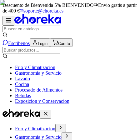
Descuento de Bienvenida 5%
BIENVENIDO
Envio gratis a partir
de 400 €
soporte@ehoreka.es
Escribenos
Login
Carrito
Frio y Climatizacion
Gastronomia y Servicio
Lavado
Cocina
Procesado de Alimentos
Bebidas
Exposicion y Conservacion
Frio y Climatizacion
Gastronomia y Servicio