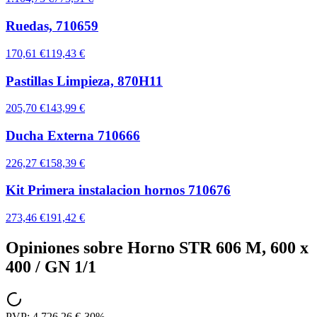
Ruedas, 710659
170,61 €
119,43 €
Pastillas Limpieza, 870H11
205,70 €
143,99 €
Ducha Externa 710666
226,27 €
158,39 €
Kit Primera instalacion hornos 710676
273,46 €
191,42 €
Opiniones sobre
Horno STR 606 M, 600 x
400 / GN 1/1
PVP:
4.726,26 €
-
30
%