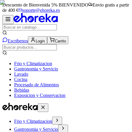
Descuento de Bienvenida 5%
BIENVENIDO
Envio gratis a partir
de 400 €
soporte@ehoreka.es
Escribenos
Login
Carrito
Frio y Climatizacion
Gastronomia y Servicio
Lavado
Cocina
Procesado de Alimentos
Bebidas
Exposicion y Conservacion
Frio y Climatizacion
Gastronomia y Servicio