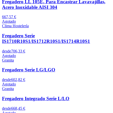
Fregadero LL 105E, Para Encastrar Lavavajillas,
Acero Inoxidable AISI 304
667,57 €
Agotado
Clima Hostelería
Fregadero Serie
IS1710R10S1/IS1712R10S1/IS1714R10S1
desde
706,33 €
Agotado
Granita
Fregadero Serie LG/LGO
desde
602,82 €
Agotado
Granita
Fregadero Integrado Serie L/LO
desde
668,45 €
Agotado