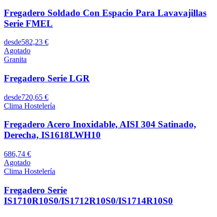
Fregadero Soldado Con Espacio Para Lavavajillas
Serie FMEL
desde
582,23 €
Agotado
Granita
Fregadero Serie LGR
desde
720,65 €
Clima Hostelería
Fregadero Acero Inoxidable, AISI 304 Satinado,
Derecha, IS1618LWH10
686,74 €
Agotado
Clima Hostelería
Fregadero Serie
IS1710R10S0/IS1712R10S0/IS1714R10S0