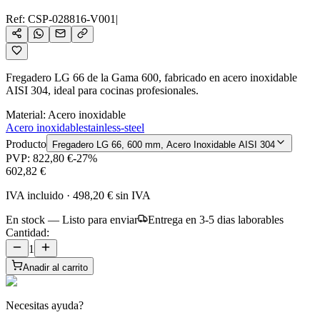
Ref:
CSP-028816-V001
|
Fregadero LG 66 de la Gama 600, fabricado en acero inoxidable
AISI 304, ideal para cocinas profesionales.
Material
:
Acero inoxidable
Acero inoxidable
stainless-steel
Producto
Fregadero LG 66, 600 mm, Acero Inoxidable AISI 304
PVP:
822,80 €
-
27
%
602,82 €
IVA incluido
·
498,20 €
sin IVA
En stock — Listo para enviar
Entrega en 3-5 dias laborables
Cantidad:
1
Anadir al carrito
Necesitas ayuda?