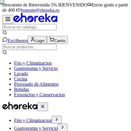
Descuento de Bienvenida 5%
BIENVENIDO
Envio gratis a partir
de 400 €
soporte@ehoreka.es
Escribenos
Login
Carrito
Frio y Climatizacion
Gastronomia y Servicio
Lavado
Cocina
Procesado de Alimentos
Bebidas
Exposicion y Conservacion
Frio y Climatizacion
Gastronomia y Servicio