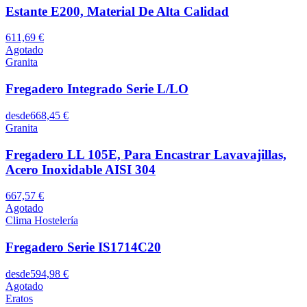
Estante E200, Material De Alta Calidad
611,69 €
Agotado
Granita
Fregadero Integrado Serie L/LO
desde
668,45 €
Granita
Fregadero LL 105E, Para Encastrar Lavavajillas,
Acero Inoxidable AISI 304
667,57 €
Agotado
Clima Hostelería
Fregadero Serie IS1714C20
desde
594,98 €
Agotado
Eratos