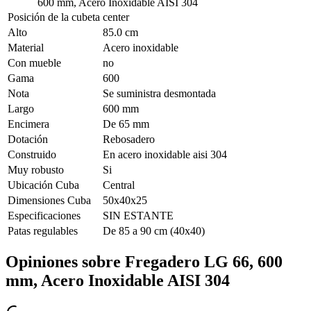
600 mm, Acero Inoxidable AISI 304
Posición de la cubeta
center
Alto
85.0 cm
Material
Acero inoxidable
Con mueble
no
Gama
600
Nota
Se suministra desmontada
Largo
600 mm
Encimera
De 65 mm
Dotación
Rebosadero
Construido
En acero inoxidable aisi 304
Muy robusto
Si
Ubicación Cuba
Central
Dimensiones Cuba
50x40x25
Especificaciones
SIN ESTANTE
Patas regulables
De 85 a 90 cm (40x40)
Opiniones sobre
Fregadero LG 66, 600
mm, Acero Inoxidable AISI 304