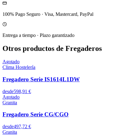
100% Pago Seguro
·
Visa, Mastercard, PayPal
Entrega a tiempo
·
Plazo garantizado
Otros productos de Fregaderos
Agotado
Clima Hostelería
Fregadero Serie IS1614L1DW
desde
598,91 €
Agotado
Granita
Fregadero Serie CG/CGO
desde
497,72 €
Granita