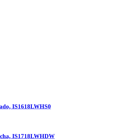
tinado, IS1618LWHS0
Derecha, IS1718LWHDW