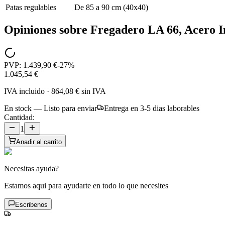
Patas regulables
De 85 a 90 cm (40x40)
Opiniones sobre
Fregadero LA 66, Acero I
PVP:
1.439,90 €
-
27
%
1.045,54 €
IVA incluido
·
864,08 €
sin IVA
En stock — Listo para enviar
Entrega en 3-5 dias laborables
Cantidad:
1
Anadir al carrito
Necesitas ayuda?
Estamos aqui para ayudarte en todo lo que necesites
Escribenos