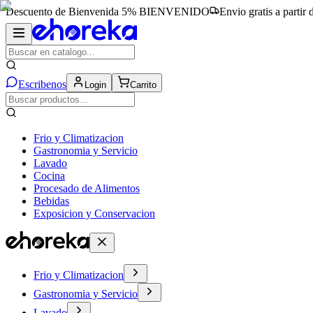
Descuento de Bienvenida 5%
BIENVENIDO
Envio gratis a partir
Escribenos
Login
Carrito
Frio y Climatizacion
Gastronomia y Servicio
Lavado
Cocina
Procesado de Alimentos
Bebidas
Exposicion y Conservacion
Frio y Climatizacion
Gastronomia y Servicio
Lavado