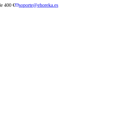
 de 400 €
soporte@ehoreka.es