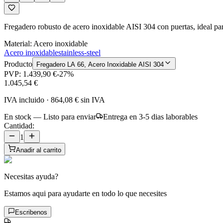
Fregadero robusto de acero inoxidable AISI 304 con puertas, ideal par
Material
:
Acero inoxidable
Acero inoxidable
stainless-steel
Producto
Fregadero LA 66, Acero Inoxidable AISI 304
PVP:
1.439,90 €
-
27
%
1.045,54 €
IVA incluido
·
864,08 €
sin IVA
En stock — Listo para enviar
Entrega en 3-5 dias laborables
Cantidad:
1
Anadir al carrito
Necesitas ayuda?
Estamos aqui para ayudarte en todo lo que necesites
Escribenos