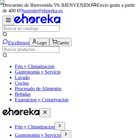
Descuento de Bienvenida 5%
BIENVENIDO
Envio gratis a partir
de 400 €
soporte@ehoreka.es
Escribenos
Login
Carrito
Frio y Climatizacion
Gastronomia y Servicio
Lavado
Cocina
Procesado de Alimentos
Bebidas
Exposicion y Conservacion
Frio y Climatizacion
Gastronomia y Servicio