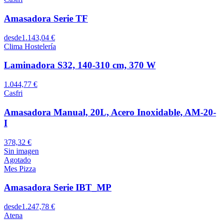
Amasadora Serie TF
desde
1.143,04 €
Clima Hostelería
Laminadora S32, 140-310 cm, 370 W
1.044,77 €
Casfri
Amasadora Manual, 20L, Acero Inoxidable, AM-20-
I
378,32 €
Sin imagen
Agotado
Mes Pizza
Amasadora Serie IBT_MP
desde
1.247,78 €
Atena