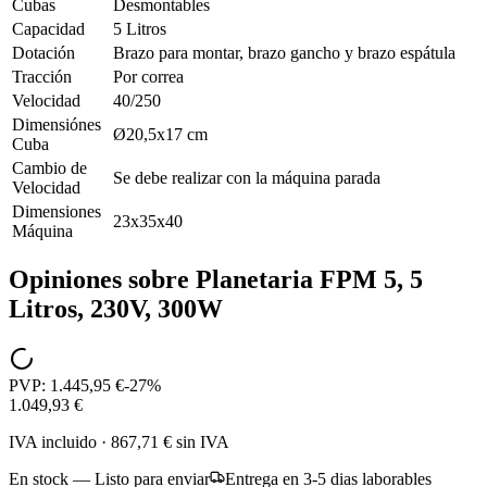
Cubas
Desmontables
Capacidad
5 Litros
Dotación
Brazo para montar, brazo gancho y brazo espátula
Tracción
Por correa
Velocidad
40/250
Dimensiónes
Ø20,5x17 cm
Cuba
Cambio de
Se debe realizar con la máquina parada
Velocidad
Dimensiones
23x35x40
Máquina
Opiniones sobre
Planetaria FPM 5, 5
Litros, 230V, 300W
PVP:
1.445,95 €
-
27
%
1.049,93 €
IVA incluido
·
867,71 €
sin IVA
En stock — Listo para enviar
Entrega en 3-5 dias laborables