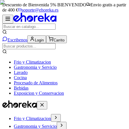
Descuento de Bienvenida 5%
BIENVENIDO
Envio gratis a partir
de 400 €
soporte@ehoreka.es
Escribenos
Login
Carrito
Frio y Climatizacion
Gastronomia y Servicio
Lavado
Cocina
Procesado de Alimentos
Bebidas
Exposicion y Conservacion
Frio y Climatizacion
Gastronomia y Servicio