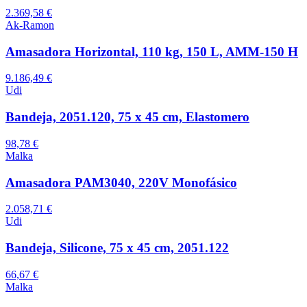
2.369,58 €
Ak-Ramon
Amasadora Horizontal, 110 kg, 150 L, AMM-150 H
9.186,49 €
Udi
Bandeja, 2051.120, 75 x 45 cm, Elastomero
98,78 €
Malka
Amasadora PAM3040, 220V Monofásico
2.058,71 €
Udi
Bandeja, Silicone, 75 x 45 cm, 2051.122
66,67 €
Malka