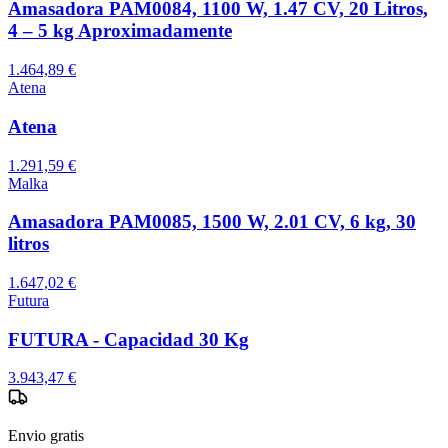
Amasadora PAM0084, 1100 W, 1.47 CV, 20 Litros,
4 – 5 kg Aproximadamente
1.464,89 €
Atena
Atena
1.291,59 €
Malka
Amasadora PAM0085, 1500 W, 2.01 CV, 6 kg, 30
litros
1.647,02 €
Futura
FUTURA - Capacidad 30 Kg
3.943,47 €
Envio gratis