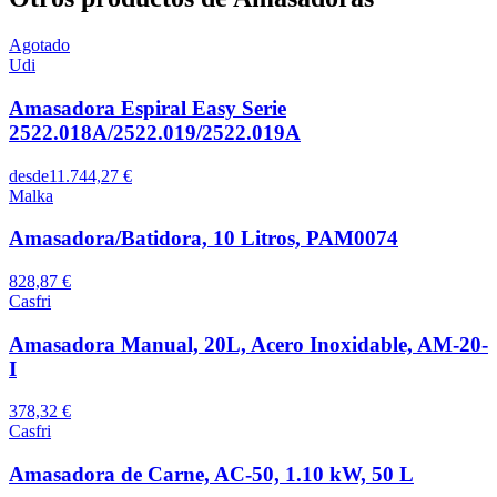
Agotado
Udi
Amasadora Espiral Easy Serie
2522.018A/2522.019/2522.019A
desde
11.744,27 €
Malka
Amasadora/Batidora, 10 Litros, PAM0074
828,87 €
Casfri
Amasadora Manual, 20L, Acero Inoxidable, AM-20-
I
378,32 €
Casfri
Amasadora de Carne, AC-50, 1.10 kW, 50 L