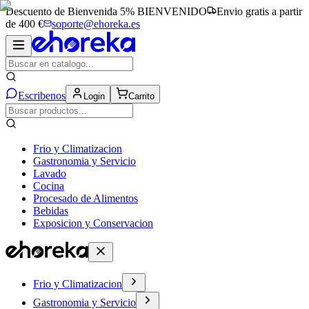
Descuento de Bienvenida 5%
BIENVENIDO
Envio gratis a partir
de 400 €
soporte@ehoreka.es
Escribenos
Login
Carrito
Frio y Climatizacion
Gastronomia y Servicio
Lavado
Cocina
Procesado de Alimentos
Bebidas
Exposicion y Conservacion
Frio y Climatizacion
Gastronomia y Servicio