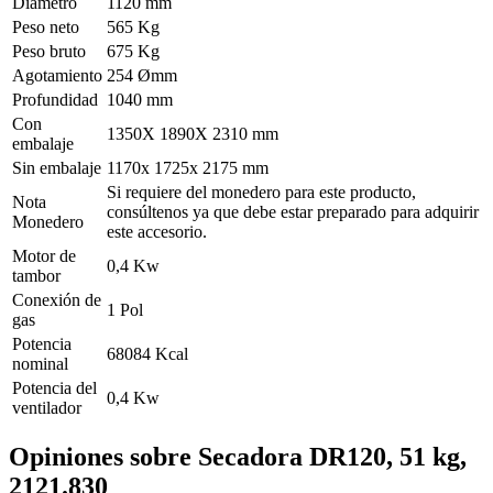
Diámetro
1120 mm
Peso neto
565 Kg
Peso bruto
675 Kg
Agotamiento
254 Ømm
Profundidad
1040 mm
Con
1350X 1890X 2310 mm
embalaje
Sin embalaje
1170x 1725x 2175 mm
Si requiere del monedero para este producto,
Nota
consúltenos ya que debe estar preparado para adquirir
Monedero
este accesorio.
Motor de
0,4 Kw
tambor
Conexión de
1 Pol
gas
Potencia
68084 Kcal
nominal
Potencia del
0,4 Kw
ventilador
Opiniones sobre
Secadora DR120, 51 kg,
2121.830