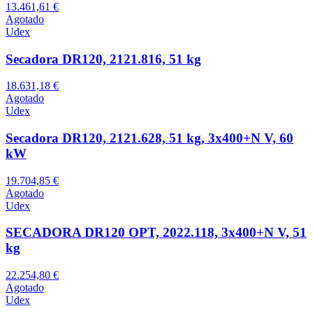
13.461,61 €
Agotado
Udex
Secadora DR120, 2121.816, 51 kg
18.631,18 €
Agotado
Udex
Secadora DR120, 2121.628, 51 kg, 3x400+N V, 60
kW
19.704,85 €
Agotado
Udex
SECADORA DR120 OPT, 2022.118, 3x400+N V, 51
kg
22.254,80 €
Agotado
Udex