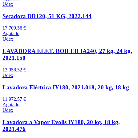
Udex
Secadora DR120, 51 KG, 2022.144
17.709,56 €
Agotado
Udex
LAVADORA ELET. BOILER IA240, 27 kg, 24 kg,
2021.150
13.958,52 €
Udex
Lavadora Eléctrica IY180, 2021.018, 20 kg, 18 kg
11.972,57 €
Agotado
Udex
Lavadora a Vapor Evolis IY180, 20 kg, 18 kg,
2021.476