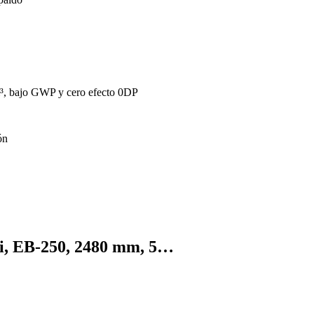
m³, bajo GWP y cero efecto 0DP
ón
bi, EB-250, 2480 mm, 5…