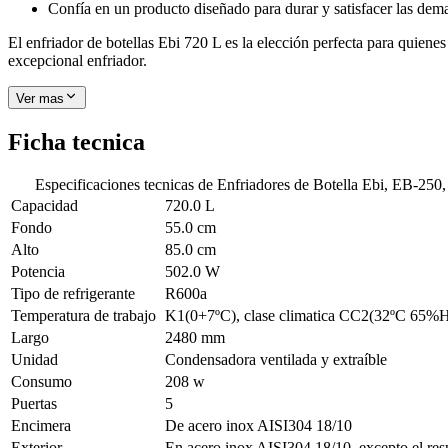
Confía en un producto diseñado para durar y satisfacer las dem
El enfriador de botellas Ebi 720 L es la elección perfecta para quiene
excepcional enfriador.
Ver mas
Ficha tecnica
Especificaciones tecnicas de
Enfriadores de Botella Ebi, EB-250
Capacidad
720.0 L
Fondo
55.0 cm
Alto
85.0 cm
Potencia
502.0 W
Tipo de refrigerante
R600a
Temperatura de trabajo
K1(0+7ºC), clase climatica CC2(32ºC 65%
Largo
2480 mm
Unidad
Condensadora ventilada y extraíble
Consumo
208 w
Puertas
5
Encimera
De acero inox AISI304 18/10
Exterior
En acero inox AISI304 18/10, excepto el res