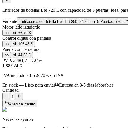
Enfriador de botellas Ebi 720 L con capacidad de 5 puertas, ideal par
Variante
Enfriadores de Botella Ebi, EB-250, 2480 mm, 5 Puertas, 720 L
Motor lado izquierdo
no
si
+
66,79 €
Control digital con pantalla
no
si
+
106,48 €
Puerta con cerradura
no
si
+
44,53 €
PVP:
2.481,71 €
-
24
%
1.887,24 €
IVA incluido
·
1.559,70 €
sin IVA
En stock — Listo para enviar
Entrega en 3-5 dias laborables
Cantidad:
1
Anadir al carrito
Necesitas ayuda?