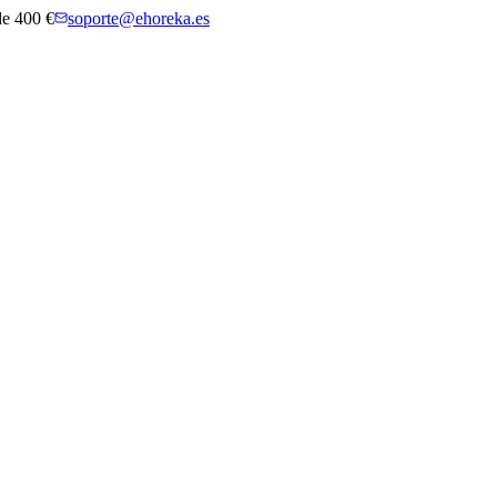
 de 400 €
soporte@ehoreka.es