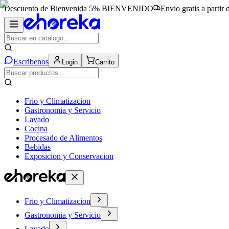
Descuento de Bienvenida 5%
BIENVENIDO
Envio gratis a partir
Escribenos
Login
Carrito
Frio y Climatizacion
Gastronomia y Servicio
Lavado
Cocina
Procesado de Alimentos
Bebidas
Exposicion y Conservacion
Frio y Climatizacion
Gastronomia y Servicio
Lavado