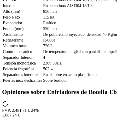
Interior
En acero inox AISI304 18/10
Alto (mm)
850 mm
Peso Neto
115 kg
Evaporador
Estático
Fondo (mm)
550 mm
Aislamiento
De poliuretano inyectado, densidad 40 Kg/
Refrigerante
R-600a
Volumen bruto
720 L
Control mecánico
De temperatura, digital con pantalla, en opci
Separador Interior
4
Tensión monofásica
230v 50Hz
Potencia frigorífica
502 w
Separadores interiores
En alambre en acero plastificado
Puertas inox deslizantes
Sobre bastidor
Opiniones sobre
Enfriadores de Botella E
PVP:
2.481,71 €
-
24
%
1.887,24 €