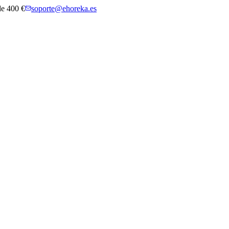
 de 400 €
soporte@ehoreka.es