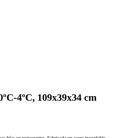
 0ºC-4ºC, 109x39x34 cm
s frías en restaurantes. Fabricada en acero inoxidable.