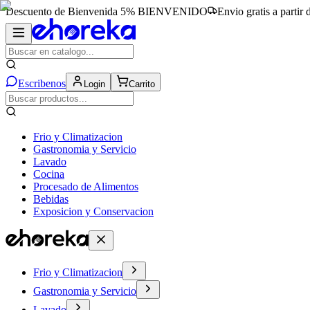
Descuento de Bienvenida 5%
BIENVENIDO
Envio gratis a partir
Escribenos
Login
Carrito
Frio y Climatizacion
Gastronomia y Servicio
Lavado
Cocina
Procesado de Alimentos
Bebidas
Exposicion y Conservacion
Frio y Climatizacion
Gastronomia y Servicio
Lavado