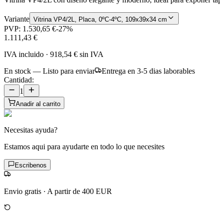
Variante
Vitrina VP4/2L, Placa, 0ºC-4ºC, 109x39x34 cm
PVP:
1.530,65 €
-
27
%
1.111,43 €
IVA incluido
·
918,54 €
sin IVA
En stock — Listo para enviar
Entrega en 3-5 dias laborables
Cantidad:
1
Anadir al carrito
Necesitas ayuda?
Estamos aqui para ayudarte en todo lo que necesites
Escribenos
Envio gratis
·
A partir de 400 EUR