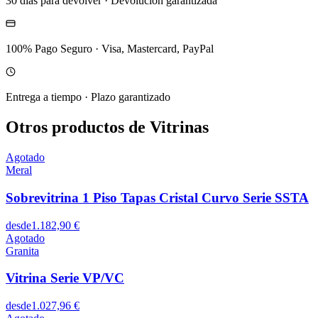
30 dias para devolver
·
Devolucion garantizada
100% Pago Seguro
·
Visa, Mastercard, PayPal
Entrega a tiempo
·
Plazo garantizado
Otros productos de Vitrinas
Agotado
Meral
Sobrevitrina 1 Piso Tapas Cristal Curvo Serie SSTA
desde
1.182,90 €
Agotado
Granita
Vitrina Serie VP/VC
desde
1.027,96 €