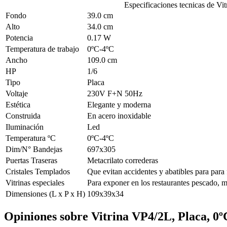
Especificaciones tecnicas de
Vit
Fondo
39.0 cm
Alto
34.0 cm
Potencia
0.17 W
Temperatura de trabajo
0ºC-4ºC
Ancho
109.0 cm
HP
1/6
Tipo
Placa
Voltaje
230V F+N 50Hz
Estética
Elegante y moderna
Construida
En acero inoxidable
Iluminación
Led
Temperatura ºC
0ºC-4ºC
Dim/N° Bandejas
697x305
Puertas Traseras
Metacrilato correderas
Cristales Templados
Que evitan accidentes y abatibles para para f
Vitrinas especiales
Para exponer en los restaurantes pescado, ma
Dimensiones (L x P x H)
109x39x34
Opiniones sobre
Vitrina VP4/2L, Placa, 0