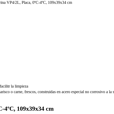
rina VP4/2L, Placa, 0ºC-4ºC, 109x39x34 cm
acilitr la limpieza
risco o carne, frescos, construidas en acero especial no corrosivo a la 
ºC-4ºC, 109x39x34 cm