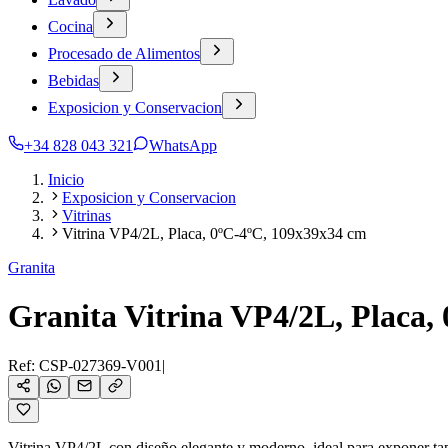
Cocina
Procesado de Alimentos
Bebidas
Exposicion y Conservacion
+34 828 043 321
WhatsApp
Inicio
Exposicion y Conservacion
Vitrinas
Vitrina VP4/2L, Placa, 0ºC-4ºC, 109x39x34 cm
Granita
Granita Vitrina VP4/2L, Placa,
Ref:
CSP-027369-V001
|
Vitrina VP4/2L con diseño elegante y moderno, ideal para exponer tapa