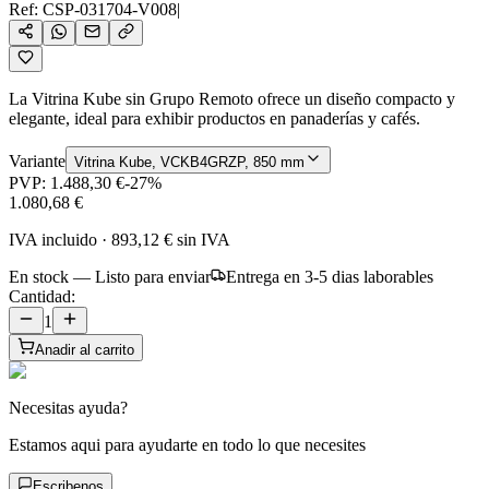
Ref:
CSP-031704-V008
|
La Vitrina Kube sin Grupo Remoto ofrece un diseño compacto y
elegante, ideal para exhibir productos en panaderías y cafés.
Variante
Vitrina Kube, VCKB4GRZP, 850 mm
PVP:
1.488,30 €
-
27
%
1.080,68 €
IVA incluido
·
893,12 €
sin IVA
En stock — Listo para enviar
Entrega en 3-5 dias laborables
Cantidad:
1
Anadir al carrito
Necesitas ayuda?
Estamos aqui para ayudarte en todo lo que necesites
Escribenos