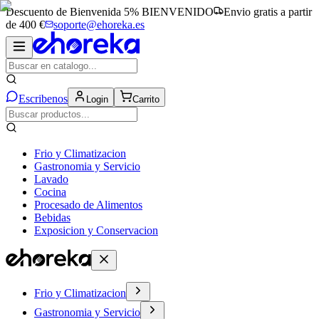
Descuento de Bienvenida 5%
BIENVENIDO
Envio gratis a partir
de 400 €
soporte@ehoreka.es
Escribenos
Login
Carrito
Frio y Climatizacion
Gastronomia y Servicio
Lavado
Cocina
Procesado de Alimentos
Bebidas
Exposicion y Conservacion
Frio y Climatizacion
Gastronomia y Servicio