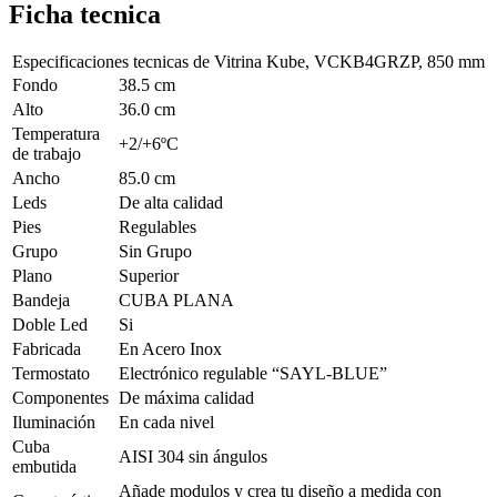
Ficha tecnica
Especificaciones tecnicas de
Vitrina Kube, VCKB4GRZP, 850 mm
Fondo
38.5 cm
Alto
36.0 cm
Temperatura
+2/+6ºC
de trabajo
Ancho
85.0 cm
Leds
De alta calidad
Pies
Regulables
Grupo
Sin Grupo
Plano
Superior
Bandeja
CUBA PLANA
Doble Led
Si
Fabricada
En Acero Inox
Termostato
Electrónico regulable “SAYL-BLUE”
Componentes
De máxima calidad
Iluminación
En cada nivel
Cuba
AISI 304 sin ángulos
embutida
Añade modulos y crea tu diseño a medida con