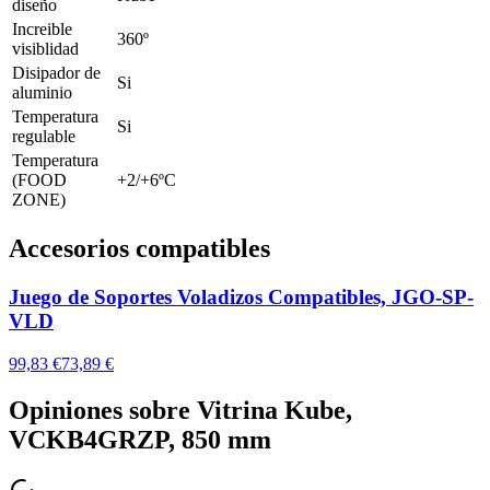
diseño
Increible
360º
visiblidad
Disipador de
Si
aluminio
Temperatura
Si
regulable
Temperatura
(FOOD
+2/+6ºC
ZONE)
Accesorios compatibles
Juego de Soportes Voladizos Compatibles, JGO-SP-
VLD
99,83 €
73,89 €
Opiniones sobre
Vitrina Kube,
VCKB4GRZP, 850 mm