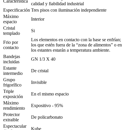
Característica
calidad y fiabilidad industrial
Especificación
Tres pisos con iluminación independiente
Máximo
Interior
espacio
Cristal
Si
templado
Los elementos en contacto con la base se enfrían;
Frio por
los que estén fuera de la “zona de alimentos” o en
contacto
los estantes estarán a temperatura ambiente.
Bandejas
GN 1/3 X 40
incluidas
Estante
De cristal
intermedio
Grupo
Invisible
frigorífico
Triple
En el mismo espacio
exposición
Máximo
Expositivo - 95%
rendimiento
Protector
De policarbonato
extraible
Espectacular
Kube