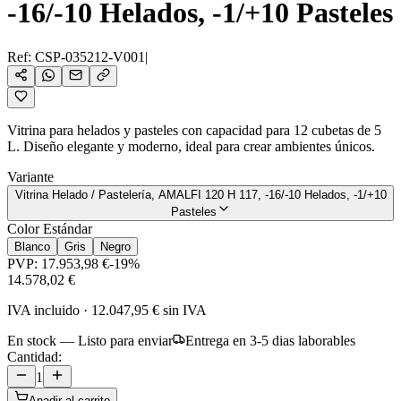
-16/-10 Helados, -1/+10 Pasteles
Ref:
CSP-035212-V001
|
Vitrina para helados y pasteles con capacidad para 12 cubetas de 5
L. Diseño elegante y moderno, ideal para crear ambientes únicos.
Variante
Vitrina Helado / Pastelería, AMALFI 120 H 117, -16/-10 Helados, -1/+10
Pasteles
Color Estándar
Blanco
Gris
Negro
PVP:
17.953,98 €
-
19
%
14.578,02 €
IVA incluido
·
12.047,95 €
sin IVA
En stock — Listo para enviar
Entrega en 3-5 dias laborables
Cantidad:
1
Anadir al carrito