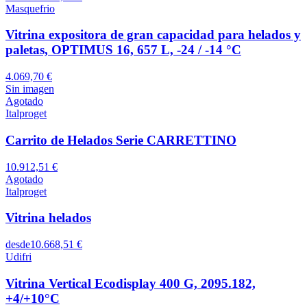
Masquefrio
Vitrina expositora de gran capacidad para helados y
paletas, OPTIMUS 16, 657 L, -24 / -14 °C
4.069,70 €
Sin imagen
Agotado
Italproget
Carrito de Helados Serie CARRETTINO
10.912,51 €
Agotado
Italproget
Vitrina helados
desde
10.668,51 €
Udifri
Vitrina Vertical Ecodisplay 400 G, 2095.182,
+4/+10°C