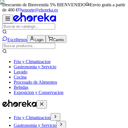
Descuento de Bienvenida 5%
BIENVENIDO
Envio gratis a partir
de 400 €
soporte@ehoreka.es
Escribenos
Login
Carrito
Frio y Climatizacion
Gastronomia y Servicio
Lavado
Cocina
Procesado de Alimentos
Bebidas
Exposicion y Conservacion
Frio y Climatizacion
Gastronomia y Servicio