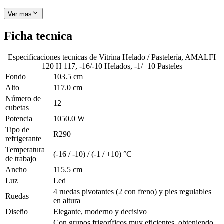
Ver mas
Ficha tecnica
Especificaciones tecnicas de
Vitrina Helado / Pastelería, AMALFI
120 H 117, -16/-10 Helados, -1/+10 Pasteles
Fondo
103.5 cm
Alto
117.0 cm
Número de
12
cubetas
Potencia
1050.0 W
Tipo de
R290
refrigerante
Temperatura
(-16 / -10) / (-1 / +10) °C
de trabajo
Ancho
115.5 cm
Luz
Led
4 ruedas pivotantes (2 con freno) y pies regulables
Ruedas
en altura
Diseño
Elegante, moderno y decisivo
Con grupos frigoríficos muy eficientes, obteniendo