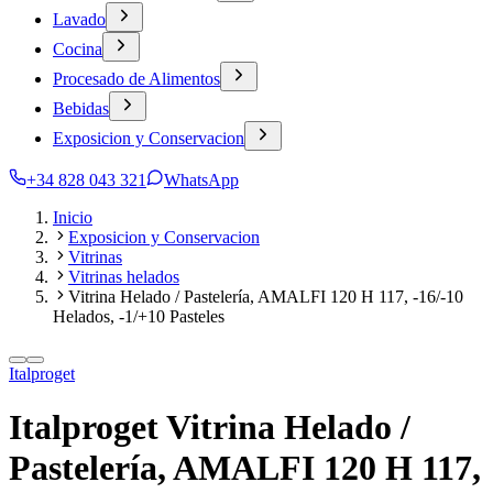
Lavado
Cocina
Procesado de Alimentos
Bebidas
Exposicion y Conservacion
+34 828 043 321
WhatsApp
Inicio
Exposicion y Conservacion
Vitrinas
Vitrinas helados
Vitrina Helado / Pastelería, AMALFI 120 H 117, -16/-10
Helados, -1/+10 Pasteles
Italproget
Italproget Vitrina Helado /
Pastelería, AMALFI 120 H 117,