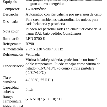
Equipado
un gran ahorro energético
Compresor
1 - Hermético
Descarche
Automático con gas caliente por inversión de ciclo
Para crear ambientes extraordinarios únicos para
Destinada
cada heladería y pastelería
Pueden ser personalizadas en cualquier color de la
Nota color
gama RAL bajo pedido. Consúltenos.
Iluminación
LED 5700 K
Refrigerante
R290
Alimentación
2 Ph x 230 Volts / 50 Hz
Refrigeración
Ventilada
Vitrina helado/pastelería, profesional con función
doble temperatura. Puede trabajar como vitrina de
Especificación
helado (-16ºC/-10ºC) o como vitrina pastelera
(-1ºC/+10ºC)
Clase
4 ( 30°C, 55 RH )
climática
Capacidad
5 Lts
cubetas
Rango
(-16 /-10) / (-1 /+10) º C
Temperatura
Vidrio frontal