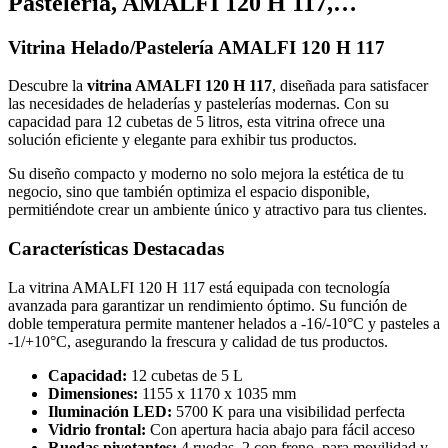
Pastelería, AMALFI 120 H 117,…
Vitrina Helado/Pastelería AMALFI 120 H 117
Descubre la
vitrina AMALFI 120 H 117
, diseñada para satisfacer
las necesidades de heladerías y pastelerías modernas. Con su
capacidad para 12 cubetas de 5 litros, esta vitrina ofrece una
solución eficiente y elegante para exhibir tus productos.
Su diseño compacto y moderno no solo mejora la estética de tu
negocio, sino que también optimiza el espacio disponible,
permitiéndote crear un ambiente único y atractivo para tus clientes.
Características Destacadas
La vitrina AMALFI 120 H 117 está equipada con tecnología
avanzada para garantizar un rendimiento óptimo. Su función de
doble temperatura permite mantener helados a -16/-10°C y pasteles a
-1/+10°C, asegurando la frescura y calidad de tus productos.
Capacidad:
12 cubetas de 5 L
Dimensiones:
1155 x 1170 x 1035 mm
Iluminación LED:
5700 K para una visibilidad perfecta
Vidrio frontal:
Con apertura hacia abajo para fácil acceso
Ruedas pivotantes:
4 ruedas, 2 con freno, para movilidad y