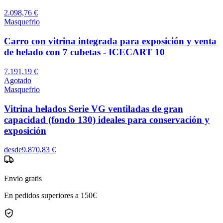
2.098,76 €
Masquefrio
Carro con vitrina integrada para exposición y venta
de helado con 7 cubetas - ICECART 10
7.191,19 €
Agotado
Masquefrio
Vitrina helados Serie VG ventiladas de gran
capacidad (fondo 130) ideales para conservación y
exposición
desde
9.870,83 €
Envio gratis
En pedidos superiores a 150€