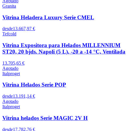
Agotado
Granita
Vitrina Heladera Luxury Serie CMEL
desde
13.667,97 €
Tefcold
Vitrina Expositora para Helados MILLENNIUM
ST20, 20 bjds. Napoli (5 L), -20 a -14 °C, Ventilada
13.705,65 €
Agotado
Italproget
Vitrina Helados Serie POP
desde
13.191,14 €
Agotado
Italproget
Vitrina helados Serie MAGIC 2V H
desde
17.782,76 €