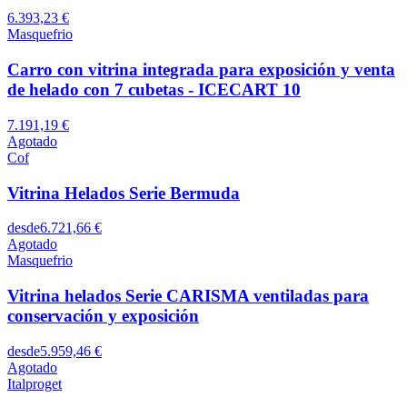
6.393,23 €
Masquefrio
Carro con vitrina integrada para exposición y venta
de helado con 7 cubetas - ICECART 10
7.191,19 €
Agotado
Cof
Vitrina Helados Serie Bermuda
desde
6.721,66 €
Agotado
Masquefrio
Vitrina helados Serie CARISMA ventiladas para
conservación y exposición
desde
5.959,46 €
Agotado
Italproget