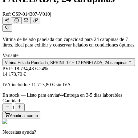
Ref:
CSP-014307-V010
|
Vitrina de helado panelada con capacidad para 24 carapinas de 7
litros, ideal para exhibir y conservar helados en condiciones óptimas.
Variante
Vitrina Helado Panelada, SPRINT 12 + 12 PANELADA, 24 carapinas
PVP:
18.734,43 €
-
24
%
14.173,70 €
IVA incluido
·
11.713,80 €
sin IVA
En stock — Listo para enviar
Entrega en 3-5 dias laborables
Cantidad:
1
Anadir al carrito
Necesitas ayuda?