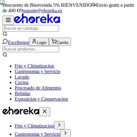
Descuento de Bienvenida 5%
BIENVENIDO
Envio gratis a partir
de 400 €
soporte@ehoreka.es
Escribenos
Login
Carrito
Frio y Climatizacion
Gastronomia y Servicio
Lavado
Cocina
Procesado de Alimentos
Bebidas
Exposicion y Conservacion
Frio y Climatizacion
Gastronomia y Servicio