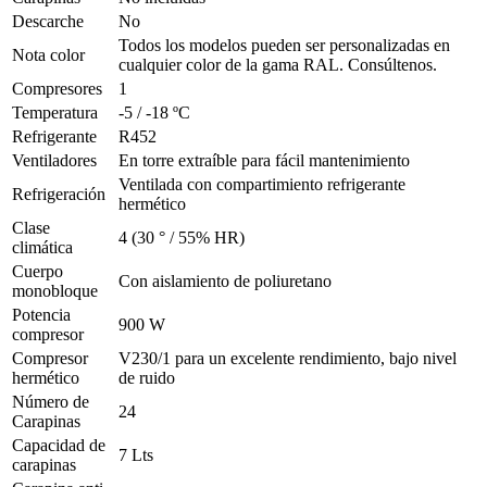
Descarche
No
Todos los modelos pueden ser personalizadas en
Nota color
cualquier color de la gama RAL. Consúltenos.
Compresores
1
Temperatura
-5 / -18 ºC
Refrigerante
R452
Ventiladores
En torre extraíble para fácil mantenimiento
Ventilada con compartimiento refrigerante
Refrigeración
hermético
Clase
4 (30 ° / 55% HR)
climática
Cuerpo
Con aislamiento de poliuretano
monobloque
Potencia
900 W
compresor
Compresor
V230/1 para un excelente rendimiento, bajo nivel
hermético
de ruido
Número de
24
Carapinas
Capacidad de
7 Lts
carapinas