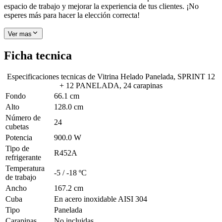
espacio de trabajo y mejorar la experiencia de tus clientes. ¡No
esperes más para hacer la elección correcta!
Ver mas
Ficha tecnica
Especificaciones tecnicas de
Vitrina Helado Panelada, SPRINT 12
+ 12 PANELADA, 24 carapinas
Fondo
66.1 cm
Alto
128.0 cm
Número de
24
cubetas
Potencia
900.0 W
Tipo de
R452A
refrigerante
Temperatura
-5 / -18 ºC
de trabajo
Ancho
167.2 cm
Cuba
En acero inoxidable AISI 304
Tipo
Panelada
Carapinas
No incluidas