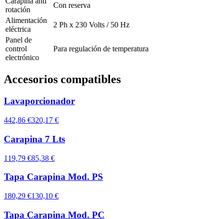
Carapina anti
Con reserva
rotación
Alimentación
2 Ph x 230 Volts / 50 Hz
eléctrica
Panel de
control
Para regulación de temperatura
electrónico
Accesorios compatibles
Lavaporcionador
442,86 €
320,17 €
Carapina 7 Lts
119,79 €
85,38 €
Tapa Carapina Mod. PS
180,29 €
130,10 €
Tapa Carapina Mod. PC