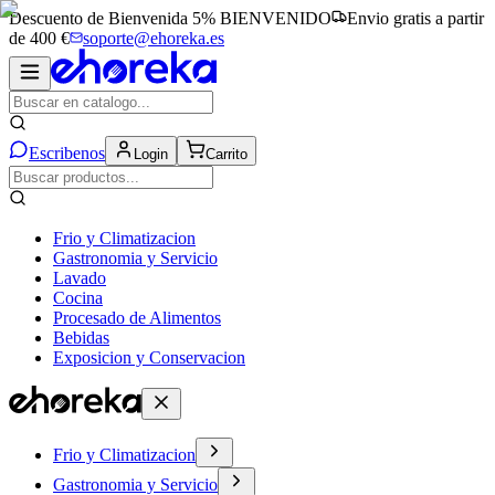
Descuento de Bienvenida 5%
BIENVENIDO
Envio gratis a partir
de 400 €
soporte@ehoreka.es
Escribenos
Login
Carrito
Frio y Climatizacion
Gastronomia y Servicio
Lavado
Cocina
Procesado de Alimentos
Bebidas
Exposicion y Conservacion
Frio y Climatizacion
Gastronomia y Servicio