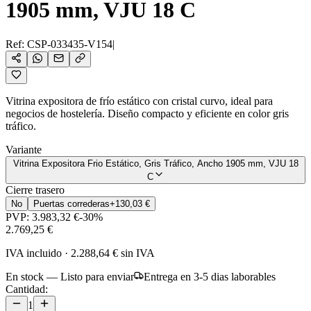
1905 mm, VJU 18 C
Ref:
CSP-033435-V154
|
Vitrina expositora de frío estático con cristal curvo, ideal para
negocios de hostelería. Diseño compacto y eficiente en color gris
tráfico.
Variante
Vitrina Expositora Frio Estático, Gris Tráfico, Ancho 1905 mm, VJU 18
C
Cierre trasero
No
Puertas correderas
+
130,03 €
PVP:
3.983,32 €
-
30
%
2.769,25 €
IVA incluido
·
2.288,64 €
sin IVA
En stock — Listo para enviar
Entrega en 3-5 dias laborables
Cantidad:
1