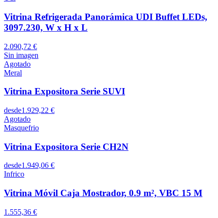
Vitrina Refrigerada Panorámica UDI Buffet LEDs,
3097.230, W x H x L
2.090,72 €
Sin imagen
Agotado
Meral
Vitrina Expositora Serie SUVI
desde
1.929,22 €
Agotado
Masquefrio
Vitrina Expositora Serie CH2N
desde
1.949,06 €
Infrico
Vitrina Móvil Caja Mostrador, 0.9 m², VBC 15 M
1.555,36 €