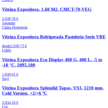
Vitrina Expositora, 1.68 M2, CMCT-70-VEG
2.038,78 €
Agotado
Clima Hostelería
Vitrina Expositora Refrigerada Pastelería Serie VRE
desde
2.030,73 €
Udifri
Vitrina Expositora Eco Display 400 G, 400 L, -5 to
-18 °C, 2095.180
1.939,91 €
Sayl
Vitrina Expositora Splendid Tapas, VS3, 1210 mm,
Cold Version, +2/+6 ºC
2.034,18 €
Udi