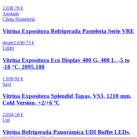
2.038,78 €
Agotado
Clima Hostelería
Vitrina Expositora Refrigerada Pastelería Serie VRE
desde
2.030,73 €
Udifri
Vitrina Expositora Eco Display 400 G, 400 L, -5 to
-18 °C, 2095.180
1.939,91 €
Sayl
Vitrina Expositora Splendid Tapas, VS3, 1210 mm,
Cold Version, +2/+6 ºC
2.034,18 €
Udi
Vitrina Refrigerada Panorámica UDI Buffet LEDs,