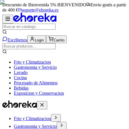
Descuento de Bienvenida 5%
BIENVENIDO
Envio gratis a partir
de 400 €
soporte@ehoreka.es
Escribenos
Login
Carrito
Frio y Climatizacion
Gastronomia y Servicio
Lavado
Cocina
Procesado de Alimentos
Bebidas
Exposicion y Conservacion
Frio y Climatizacion
Gastronomia y Servicio