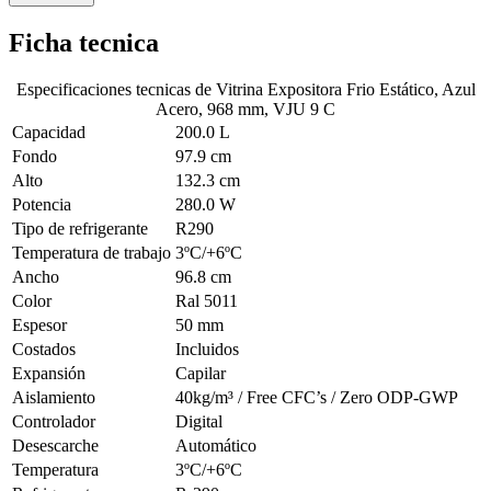
Ficha tecnica
Especificaciones tecnicas de
Vitrina Expositora Frio Estático, Azul
Acero, 968 mm, VJU 9 C
Capacidad
200.0 L
Fondo
97.9 cm
Alto
132.3 cm
Potencia
280.0 W
Tipo de refrigerante
R290
Temperatura de trabajo
3ºC/+6ºC
Ancho
96.8 cm
Color
Ral 5011
Espesor
50 mm
Costados
Incluidos
Expansión
Capilar
Aislamiento
40kg/m³ / Free CFC’s / Zero ODP-GWP
Controlador
Digital
Desescarche
Automático
Temperatura
3ºC/+6ºC