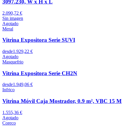
3097.230, W x H x L
2.090,72 €
Sin imagen
Agotado
Meral
Vitrina Expositora Serie SUVI
desde
1.929,22 €
Agotado
Masquefrio
Vitrina Expositora Serie CH2N
desde
1.949,06 €
Infrico
Vitrina Móvil Caja Mostrador, 0.9 m², VBC 15 M
1.555,36 €
Agotado
Coreco