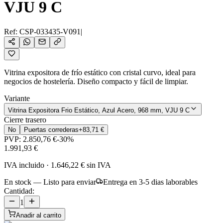
VJU 9 C
Ref:
CSP-033435-V091
|
Vitrina expositora de frío estático con cristal curvo, ideal para
negocios de hostelería. Diseño compacto y fácil de limpiar.
Variante
Vitrina Expositora Frio Estático, Azul Acero, 968 mm, VJU 9 C
Cierre trasero
No
Puertas correderas
+
83,71 €
PVP:
2.850,76 €
-
30
%
1.991,93 €
IVA incluido
·
1.646,22 €
sin IVA
En stock — Listo para enviar
Entrega en 3-5 dias laborables
Cantidad:
1
Anadir al carrito