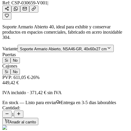
Ref:
CSP-030659-V001
|
Soporte Armario Abierto 40, ideal para exhibir y conservar
productos en espacios comerciales, fabricado en acero inoxidable
304.
Variante
Soporte Armario Abierto, NSA46-GR, 40x60x27 cm
Puertas
Si
No
Cajones
Si
No
PVP:
611,05 €
-
26
%
449,42 €
IVA incluido
·
371,42 €
sin IVA
En stock — Listo para enviar
Entrega en 3-5 dias laborables
Cantidad:
1
Anadir al carrito