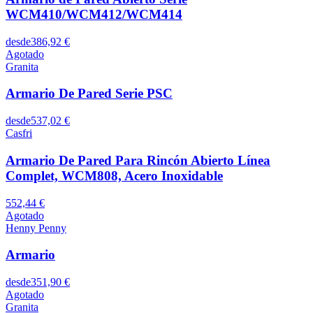
WCM410/WCM412/WCM414
desde
386,92 €
Agotado
Granita
Armario De Pared Serie PSC
desde
537,02 €
Casfri
Armario De Pared Para Rincón Abierto Línea
Complet, WCM808, Acero Inoxidable
552,44 €
Agotado
Henny Penny
Armario
desde
351,90 €
Agotado
Granita